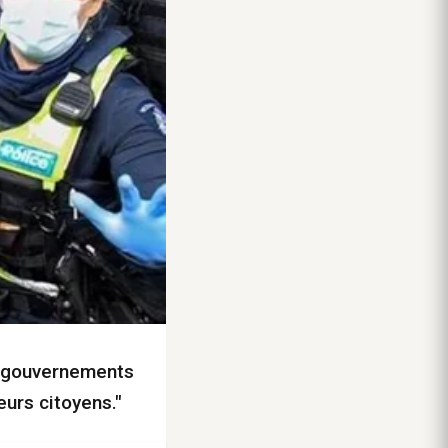
s gouvernements
eurs citoyens."