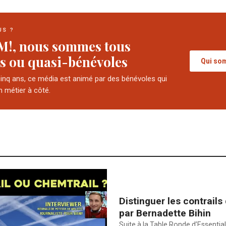
US ?
M!, nous sommes tous
s ou quasi-bénévoles
Qui so
cinq ans, ce média est animé par des bénévoles qui
n métier à côté.
Distinguer les contrails
par Bernadette Bihin
Suite à la Table Ronde d’Essential