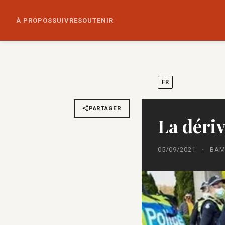
À PROPOS
SUIVRE
SOUTENIR
FR
PARTAGER
La dériv
05/09/2021
·
BA