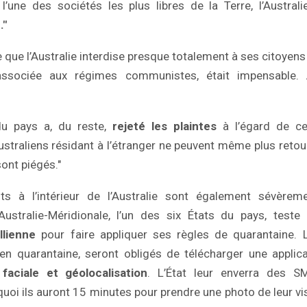
l’une des sociétés les plus libres de la Terre, l’Austra
."
e que l’Australie interdise presque totalement à ses citoyens 
associée aux régimes communistes, était impensable. A
du pays a, du reste,
rejeté les plaintes
à l’égard de ces
ustraliens résidant à l’étranger ne peuvent même plus retour
sont piégés."
s à l’intérieur de l’Australie sont également sévèreme
ustralie-Méridionale, l’un des six États du pays, teste
llienne
pour faire appliquer ses règles de quarantaine.
 en quarantaine, seront obligés de télécharger une applic
faciale et géolocalisation
. L’État leur enverra des 
quoi ils auront 15 minutes pour prendre une photo de leur vi