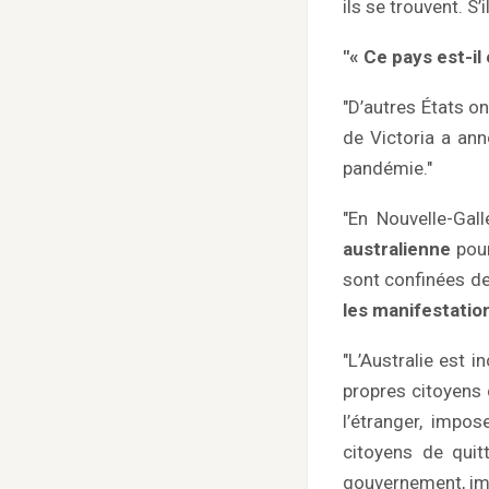
ils se trouvent. S’
"« Ce pays est-il
"D’autres États on
de Victoria a an
pandémie."
"En Nouvelle-Gal
australienne
pour
sont confinées de
les manifestatio
"L’Australie est 
propres citoyens
l’étranger, impo
citoyens de quit
gouvernement, i