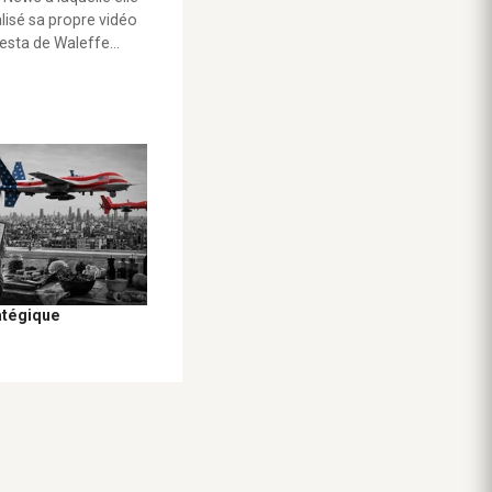
alisé sa propre vidéo
testa de Waleffe…
atégique