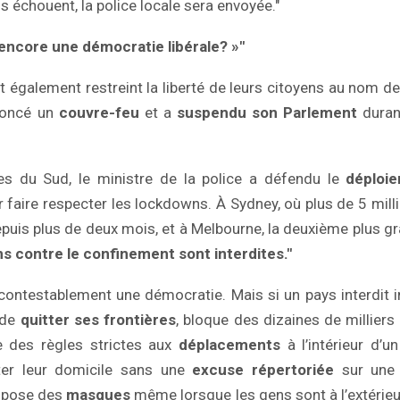
ils échouent, la police locale sera envoyée."
 encore une démocratie libérale? »"
t également restreint la liberté de leurs citoyens au nom de 
noncé un
couvre-feu
et a
suspendu son Parlement
durant
les du Sud, le ministre de la police a défendu le
déploi
 faire respecter les lockdowns. À Sydney, où plus de 5 mil
puis plus de deux mois, et à Melbourne, la deuxième plus gra
ns contre le confinement sont interdites."
incontestablement une démocratie. Mais si un pays interdit 
 de
quitter ses frontières
, bloque des dizaines de milliers
se des règles strictes aux
déplacements
à l’intérieur d’un
ter leur domicile sans une
excuse répertoriée
sur une l
mpose des
masques
même lorsque les gens sont à l’extérieu