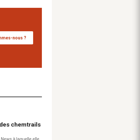
mmes-nous ?
 des chemtrails
 News à laquelle elle