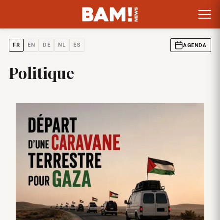
FR
EN
DE
NL
ES
AGENDA
Politique