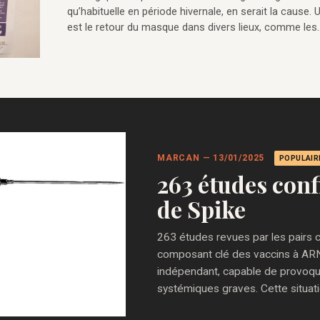
qu’habituelle en période hivernale, en serait la caus
est le retour du masque dans divers lieux, comme les
MARCAN — 13/01/2025
POPULAIR
263 études conf
de Spike
263 études revues par les pairs c
composant clé des vaccins à AR
indépendant, capable de provoqu
systémiques graves. Cette situat