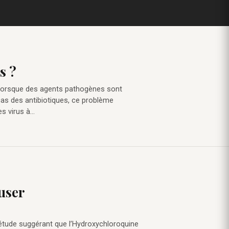
s ?
t lorsque des agents pathogènes sont
cas des antibiotiques, ce problème
s virus à…
user
 étude suggérant que l’Hydroxychloroquine