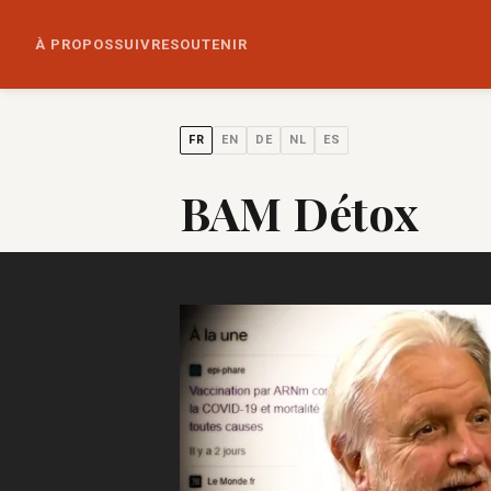
À PROPOS
SUIVRE
SOUTENIR
FR
EN
DE
NL
ES
BAM Détox