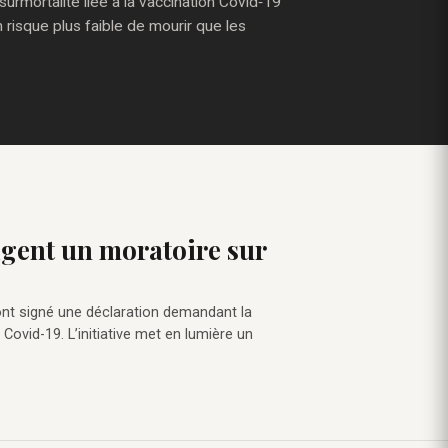
urmortalité liée à la vaccination Covid‑19
 risque plus faible de mourir que les
igent un moratoire sur
ont signé une déclaration demandant la
vid-19. L’initiative met en lumière un