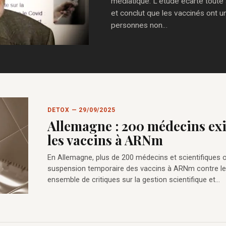
médiatique. L’étude écarte toute s
et conclut que les vaccinés ont un
personnes non…
DETOX — 29/09/2025
Allemagne : 200 médecins ex
les vaccins à ARNm
En Allemagne, plus de 200 médecins et scientifiques 
suspension temporaire des vaccins à ARNm contre le Co
ensemble de critiques sur la gestion scientifique et…