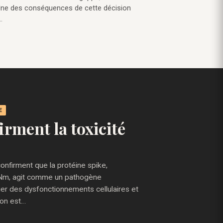
e. Une des conséquences de cette décision
…
E
irment la toxicité
onfirment que la protéine spike,
Nm, agit comme un pathogène
er des dysfonctionnements cellulaires et
ion est…