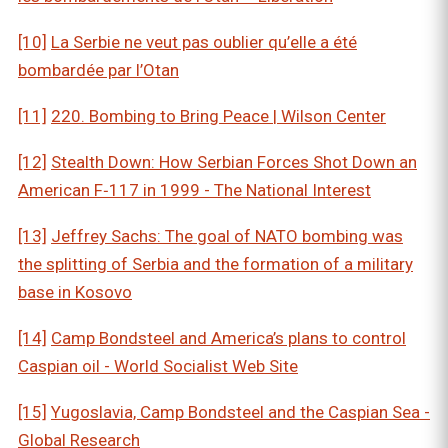
[10]
La Serbie ne veut pas oublier qu’elle a été
bombardée par l’Otan
[11]
220. Bombing to Bring Peace | Wilson Center
[12]
Stealth Down: How Serbian Forces Shot Down an
American F‑117 in 1999 - The National Interest
[13]
Jeffrey Sachs: The goal of NATO bombing was
the splitting of Serbia and the formation of a military
base in Kosovo
[14]
Camp Bondsteel and America’s plans to control
Caspian oil - World Socialist Web Site
[15]
Yugoslavia, Camp Bondsteel and the Caspian Sea -
Global Research