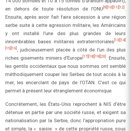
14 000 bombes et 10 à 15 tonnes d’uranium appauvri),
[9]
[10]
[11]
[12]
en dehors de toute résolution de l’ONU
.
Ensuite, après avoir fait faire sécession à une région
serbe suite à cette agression militaire, les Américains
y ont installé l’une des plus grandes de leurs
[13]
[14]
innombrables bases militaires extraterritoriales
[15]
[16]
, judicieusement placée à côté de l’un des plus
[17]
[18]
[19]
[20]
riches gisements miniers d’Europe
. Ensuite,
les gentils occidentaux que nous sommes ont semblé
méthodiquement couper les Serbes de tout accès à la
mer, les encerclant de pays de l’OTAN. C’est ce qui
permet à présent leur étranglement économique.
Concrètement, les États‑Unis reprochent à NIS d’être
détenue en partie par une société russe, et exigent sa
nationalisation par la Serbie, donc l’appropriation pure
et simple, la « saisie » de cette propriété russe, sous