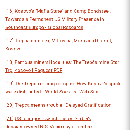
[16]
Kosovo’s "Mafia State" and Camp Bondsteel:
Towards a Permanent US Military Presence in
Southeast Europe - Global Research
[17]
Trepča complex, Mitrovica, Mitrovica District,
Kosovo
[18]
Famous mineral localities: The Trepča mine Stari
Trg, Kosovo | Request PDF
[19]
The Trepca mining complex: How Kosovo’s spoils
were distributed - World Socialist Web Site
[20]
Trepca means trouble | Delayed Gratification
[21]
US to impose sanctions on Serbia’s
Russian‑owned NIS, Vucic says | Reuters