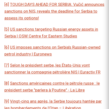
[4]
TOUGH DAYS AHEAD FOR SERBIA: Vučić announces
sanctions on NIS, reveals the deadline for Serbia to
assess its options!
[5]
US sanctions targeting Russian energy assets in
Serbia | OSW Centre for Eastern Studies
[6]
US imposes sanctions on Serbia’s Russian‑owned
petrol industry | Euronews
[7]
Selon le président serbe, les États‑Unis vont
sanctionner la compagnie pétrolière NIS | Euractiv FR
[8]
Sanctions américaines contre le pétrole russe : le
président serbe "parlera à Poutine" - La Libre
[9]
Vingt‑cinq ans après, la Serbie toujours hantée par
les bombardements de l’Otan – Libération