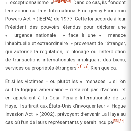
[48]
[49]
[50]
« exceptionnalisme »
. Dans ce cas, ils fondent
leur action sur la « International Emergency Economic
Powers Act » (IEEPA) de 1977. Cette loi accorde à leur
Président des pouvoirs étendus pour déclarer une
« urgence nationale » face à une « menace
inhabituelle et extraordinaire » provenant de l’étranger,
qui autorise la régulation, le blocage ou l’interdiction
de transactions internationales impliquant des biens,
[51]
[52]
services ou propriétés étrangers
. Rien que ça.
Et si les victimes – ou plutôt les « menaces » si l’on
suit la logique américaine – n’étaient pas d’accord et
en appelaient à la Cour Pénale Internationale de La
Haye, il suffirait aux États‑Unis d’invoquer leur « Hague
Invasion Act » (2002), prévoyant d’envahir La Haye au
[53]
[54]
cas où l’un de leurs représentants y serait inculpé
.