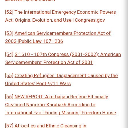
[52]
The International Emergency Economic Powers
Act: Origins, Evolution, and Use | Congress.gov
[53]
American Servicemembers Protection Act of
2002 [Public Law 107–206
[54]
S.1610 - 107th Congress (2001‑2002): American
Servicemembers’ Protection Act of 2001
[55]
Creating Refugees: Displacement Caused by the
United States’ Post‑9/11 Wars
[56]
NEW REPORT: Azerbaijani Regime Ethnically
Cleansed Nagorno‑Karabakh According to
International Fact‑Finding Mission | Freedom House
[57]
Atrocities and Ethnic Cleansing in