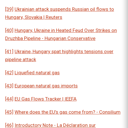
[39]
Ukrainian attack suspends Russian oil flows to
Hungary, Slovakia | Reuters
[40]
Hungary, Ukraine in Heated Feud Over Strikes on
Druzhba Pipeline - Hungarian Conservative
[41]
Ukraine, Hungary spat highlights tensions over
pipeline attack
[42]
Liquefied natural gas
[43]
European natural gas imports
[44]
EU Gas Flows Tracker | IEEFA
[45]
Where does the EU’s gas come from? - Consilium
[46]
Introductory Note - La Déclaration sur