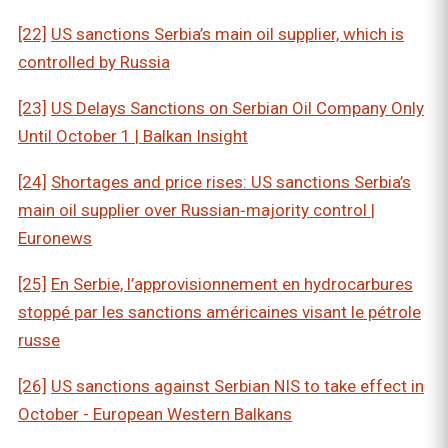
[22]
US sanctions Serbia’s main oil supplier, which is
controlled by Russia
[23]
US Delays Sanctions on Serbian Oil Company Only
Until October 1 | Balkan Insight
[24]
Shortages and price rises: US sanctions Serbia’s
main oil supplier over Russian‑majority control |
Euronews
[25]
En Serbie, l’approvisionnement en hydrocarbures
stoppé par les sanctions américaines visant le pétrole
russe
[26]
US sanctions against Serbian NIS to take effect in
October - European Western Balkans