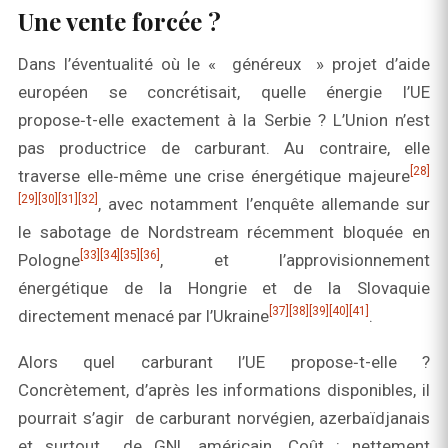
Une vente forcée ?
Dans l’éventualité où le « généreux » projet d’aide
européen se concrétisait, quelle énergie l’UE
propose‑t-elle exactement à la Serbie ? L’Union n’est
pas productrice de carburant. Au contraire, elle
[28]
traverse elle‑même une crise énergétique majeure
[29]
[30]
[31]
[32]
, avec notamment l’enquête allemande sur
le sabotage de Nordstream récemment bloquée en
[33]
[34]
[35]
[36]
Pologne
, et l’approvisionnement
énergétique de la Hongrie et de la Slovaquie
[37]
[38]
[39]
[40]
[41]
directement menacé par l’Ukraine
.
Alors quel carburant l’UE propose‑t-elle ?
Concrètement, d’après les informations disponibles, il
pourrait s’agir de carburant norvégien, azerbaïdjanais
et surtout …de GNL américain. Coût : nettement