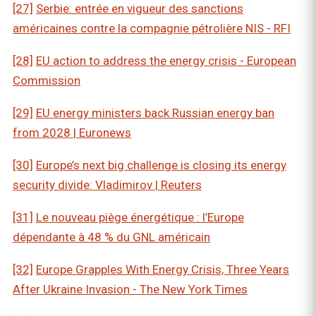
[27]
Serbie: entrée en vigueur des sanctions
américaines contre la compagnie pétrolière NIS - RFI
[28]
EU action to address the energy crisis - European
Commission
[29]
EU energy ministers back Russian energy ban
from 2028 | Euronews
[30]
Europe’s next big challenge is closing its energy
security divide: Vladimirov | Reuters
[31]
Le nouveau piège énergétique : l’Europe
dépendante à 48 % du GNL américain
[32]
Europe Grapples With Energy Crisis, Three Years
After Ukraine Invasion - The New York Times