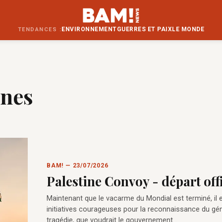
ENVIRONNEMENT
GUERRES ET PAIX
LE MONDE
TENDANCES :
unes
BAM! — 23/07/2026
Palestine Convoy - départ offi
Maintenant que le vacarme du Mondial est terminé, il e
initiatives courageuses pour la reconnaissance du géno
tragédie, que voudrait le gouvernement…