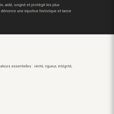
, aidé, soigné et protégé les plus
 dénonce une injustice historique et lance
eurs essentielles : vérité, rigueur, intégrité,