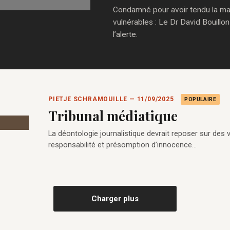
Condamné pour avoir tendu la main
vulnérables : Le Dr David Bouillon
l’alerte.
PIETJE SCHRAMOUILLE — 11/09/2025
POPULAIRE
Tribunal médiatique
La déontologie journalistique devrait reposer sur des val
responsabilité et présomption d’innocence…
Charger plus