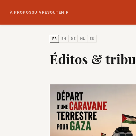
À PROPOS
SUIVRE
SOUTENIR
FR
EN
DE
NL
ES
Éditos & trib