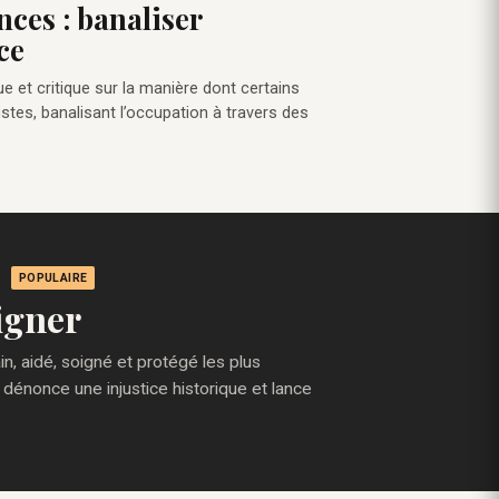
nces : banaliser
ce
ue et critique sur la manière dont certains
stes, banalisant l’occupation à travers des
POPULAIRE
igner
, aidé, soigné et protégé les plus
 dénonce une injustice historique et lance