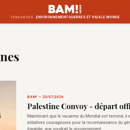
ENVIRONNEMENT
GUERRES ET PAIX
LE MONDE
TENDANCES :
unes
BAM! — 23/07/2026
Palestine Convoy - départ offi
Maintenant que le vacarme du Mondial est terminé, il e
initiatives courageuses pour la reconnaissance du géno
tragédie, que voudrait le gouvernement…