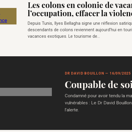
Les colons en colonie de vaca
l’occupation, effacer la violen
Depuis Tunis, Ilyes Bellagha signe une réflexion satiriq
descendants de colons reviennent aujourd’hui en touri
vacances exotiques. Le tourisme de…
DR DAVID BOUILLON — 16/09/2025
Coupable de so
Condamné pour avoir tendu la main
vulnérables : Le Dr David Bouillon
l’alerte.