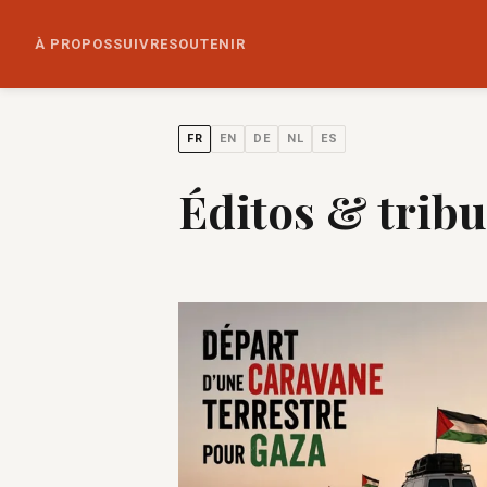
À PROPOS
SUIVRE
SOUTENIR
FR
EN
DE
NL
ES
Éditos & trib