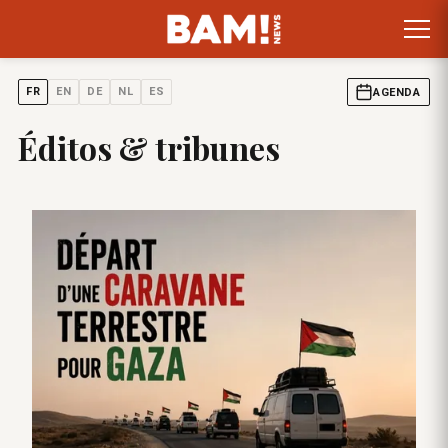
FR
EN
DE
NL
ES
AGENDA
Éditos & tribunes