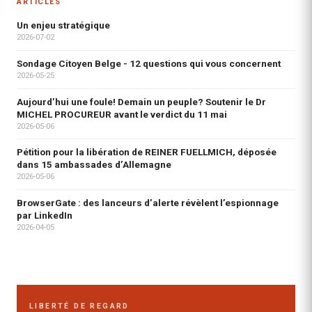
ARTICLES
Un enjeu stratégique
2026-07-02
Sondage Citoyen Belge - 12 questions qui vous concernent
2026-05-25
Aujourd’hui une foule! Demain un peuple? Soutenir le Dr
MICHEL PROCUREUR avant le verdict du 11 mai
2026-05-06
Pétition pour la libération de REINER FUELLMICH, déposée
dans 15 ambassades d’Allemagne
2026-05-06
BrowserGate : des lanceurs d’alerte révèlent l’espionnage
par LinkedIn
2026-04-05
LIBERTÉ DE REGARD