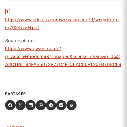
[1]
https://www.cdc.gov/mmwr/volumes/70/wr/pdfs/m
m7034e5-H.pdf
Source photo :
https://www.qwant.com/?
q=vaccin+moderna&t=images&license=share&o=0%3
A3C1BB184FAB5072F77C4FE56AC00F123EB7D8CE8
PARTAGER