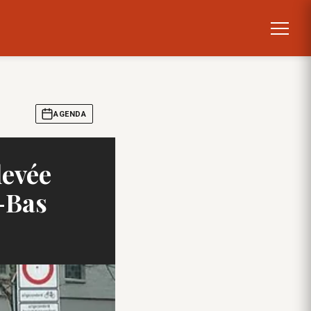
AGENDA
levée
-Bas