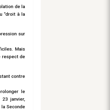
olation de la
u "droit à la
pression sur
iciles. Mais
e respect de
estant contre
rolonger le
23 janvier,
s la Seconde