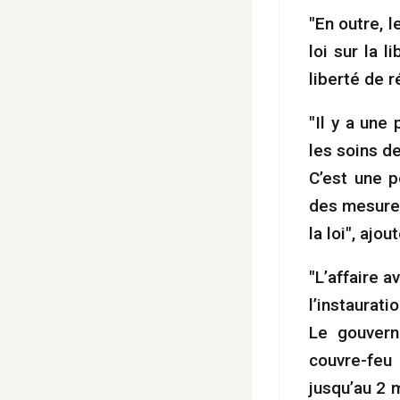
"En outre, l
loi sur la l
liberté de r
"Il y a une
les soins d
C’est une p
des mesures
la loi", ajou
"L’affaire a
l’instaurati
Le gouvern
couvre-feu
jusqu’au 2 