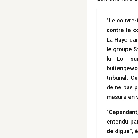
"Le couvre-
contre le c
La Haye dan
le groupe S
la Loi sur
buitengewo
tribunal. C
de ne pas p
mesure en v
"Cependant, 
entendu par
de digue", é