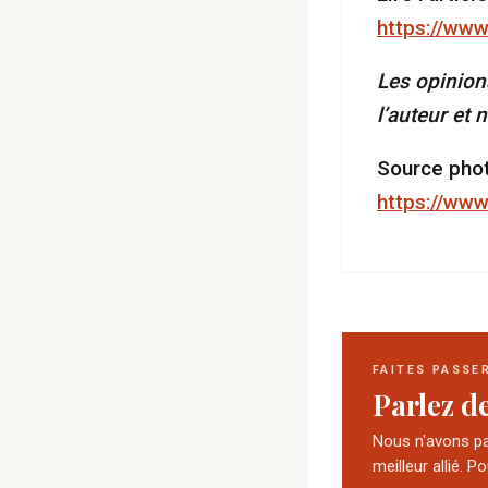
https://www
Les opinion
l’auteur et
Source phot
https://ww
FAITES PASSE
Parlez d
Nous n'avons pas
meilleur allié. P