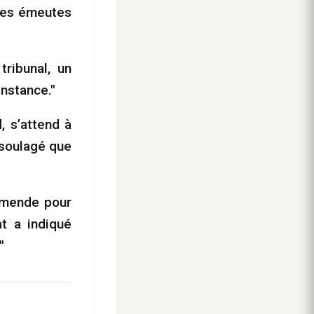
ires émeutes
tribunal, un
instance."
, s’attend à
 soulagé que
 amende pour
at a indiqué
"