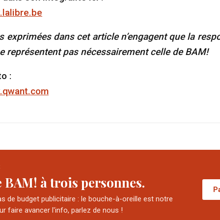
.lalibre.be
s exprimées dans cet article n’engagent que la respo
 ne représentent pas nécessairement celle de BAM!
o :
w.qwant.com
R
e BAM! à trois personnes.
P
 de budget publicitaire : le bouche-à-oreille est notre
our faire avancer l'info, parlez de nous !