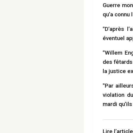
Guerre mond
qu’a connu 
"D’après l’
éventuel ap
"Willem Eng
des fêtards
la justice 
"Par ailleu
violation d
mardi qu’ils
Lire l’articl