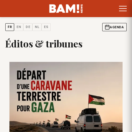
FR
EN
DE
NL
ES
AGENDA
Éditos & tribunes