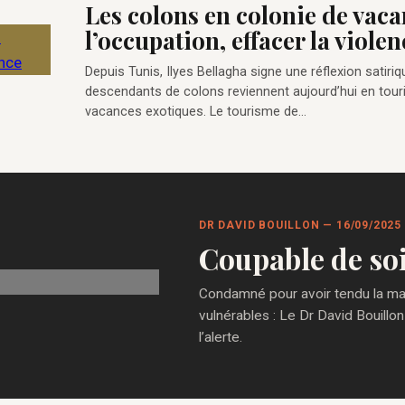
Les colons en colonie de vaca
l’occupation, effacer la violen
Depuis Tunis, Ilyes Bellagha signe une réflexion satiriq
descendants de colons reviennent aujourd’hui en touri
vacances exotiques. Le tourisme de…
DR DAVID BOUILLON — 16/09/2025
Coupable de so
Condamné pour avoir tendu la main
vulnérables : Le Dr David Bouillon
l’alerte.