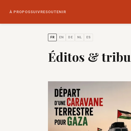
À PROPOS
SUIVRE
SOUTENIR
FR
EN
DE
NL
ES
Éditos & trib