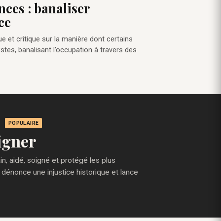
nces : banaliser
ce
ue et critique sur la manière dont certains
stes, banalisant l’occupation à travers des
POPULAIRE
igner
, aidé, soigné et protégé les plus
 dénonce une injustice historique et lance