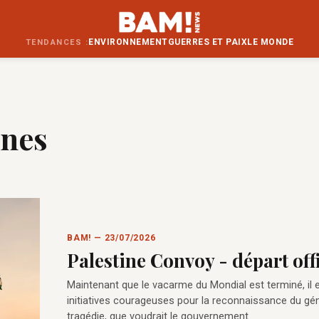
ENVIRONNEMENT
GUERRES ET PAIX
LE MONDE
TENDANCES :
unes
BAM! — 23/07/2026
Palestine Convoy - départ offi
Maintenant que le vacarme du Mondial est terminé, il e
initiatives courageuses pour la reconnaissance du géno
tragédie, que voudrait le gouvernement…