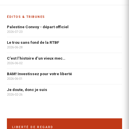
ÉDITOS & TRIBUNES
Palestine Convoy - départ officiel
2026-07-23
Le trou sans fond de la RTBF
2026-06-28
C’est l’histoire d’un vieux mec…
2026-06-02
BAM! Investissez pour votre liberté
2026-06-01
Je doute, donc je suis
2026-02-26
LIBERTÉ DE REGARD