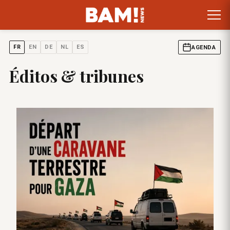
FR
EN
DE
NL
ES
AGENDA
Éditos & tribunes