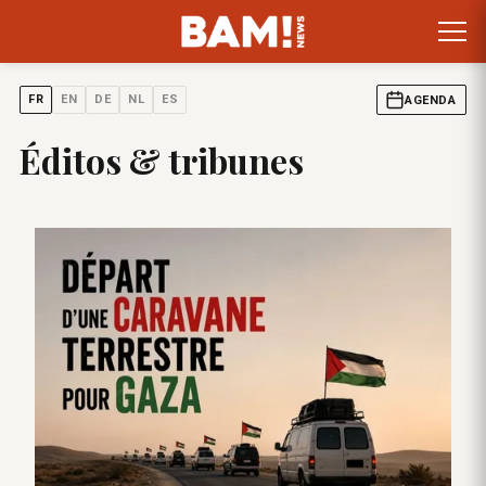
FR
EN
DE
NL
ES
AGENDA
Éditos & tribunes