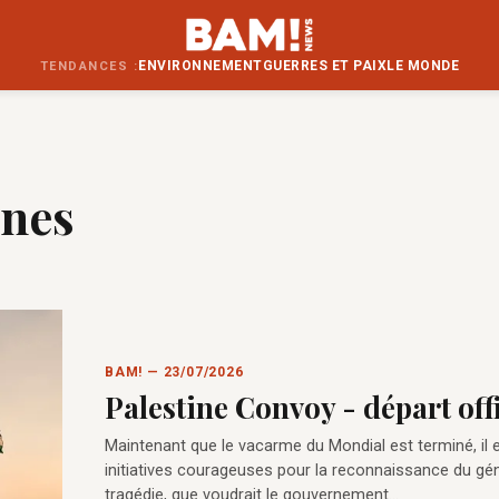
ENVIRONNEMENT
GUERRES ET PAIX
LE MONDE
TENDANCES :
unes
BAM! — 23/07/2026
Palestine Convoy - départ offi
Maintenant que le vacarme du Mondial est terminé, il e
initiatives courageuses pour la reconnaissance du géno
tragédie, que voudrait le gouvernement…