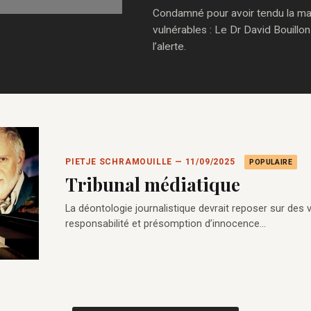
Condamné pour avoir tendu la main
vulnérables : Le Dr David Bouillon
l’alerte.
PIETJE SCHRAMOUILLE — 11/09/2025
POPULAIRE
Tribunal médiatique
La déontologie journalistique devrait reposer sur des val
responsabilité et présomption d’innocence…