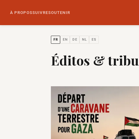
À PROPOS
SUIVRE
SOUTENIR
FR
EN
DE
NL
ES
Éditos & trib