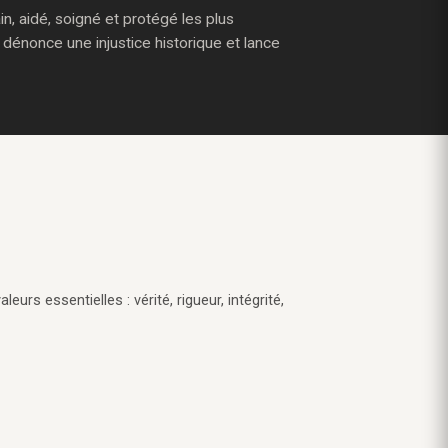
, aidé, soigné et protégé les plus
 dénonce une injustice historique et lance
eurs essentielles : vérité, rigueur, intégrité,