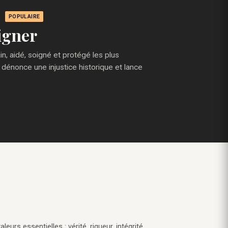
POPULAIRE
igner
, aidé, soigné et protégé les plus
 dénonce une injustice historique et lance
eurs essentielles : vérité, rigueur, intégrité,