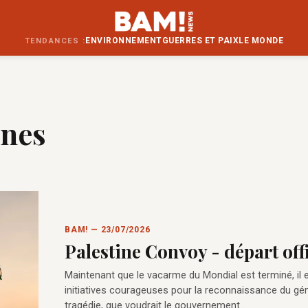
ENVIRONNEMENT
GUERRES ET PAIX
LE MONDE
TENDANCES :
unes
BAM! — 23/07/2026
Palestine Convoy - départ offi
Maintenant que le vacarme du Mondial est terminé, il e
initiatives courageuses pour la reconnaissance du géno
tragédie, que voudrait le gouvernement…