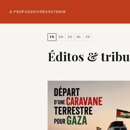
À PROPOS
SUIVRE
SOUTENIR
FR
EN
DE
NL
ES
Éditos & trib