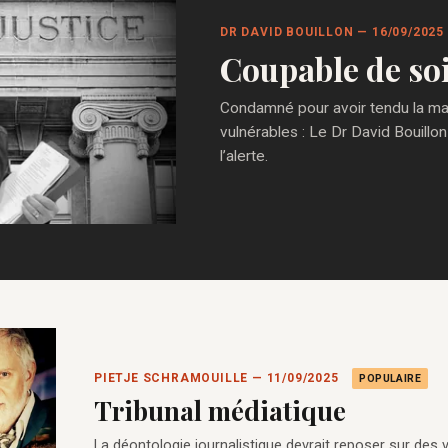
DR DAVID BOUILLON — 16/09/2025
Coupable de so
Condamné pour avoir tendu la main
vulnérables : Le Dr David Bouillon
l’alerte.
PIETJE SCHRAMOUILLE — 11/09/2025
POPULAIRE
Tribunal médiatique
La déontologie journalistique devrait reposer sur des val