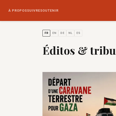
À PROPOS
SUIVRE
SOUTENIR
FR
EN
DE
NL
ES
Éditos & trib