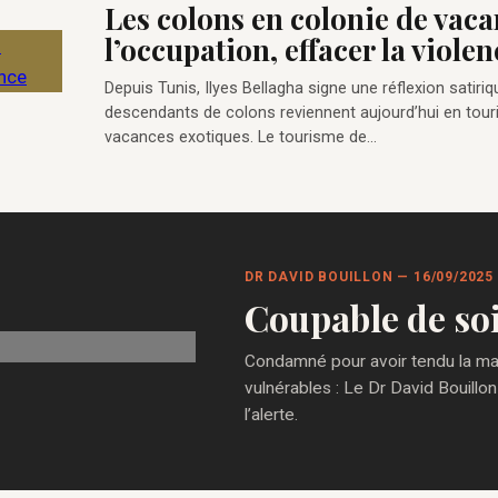
Les colons en colonie de vaca
l’occupation, effacer la violen
Depuis Tunis, Ilyes Bellagha signe une réflexion satiriq
descendants de colons reviennent aujourd’hui en touri
vacances exotiques. Le tourisme de…
DR DAVID BOUILLON — 16/09/2025
Coupable de so
Condamné pour avoir tendu la main
vulnérables : Le Dr David Bouillon
l’alerte.