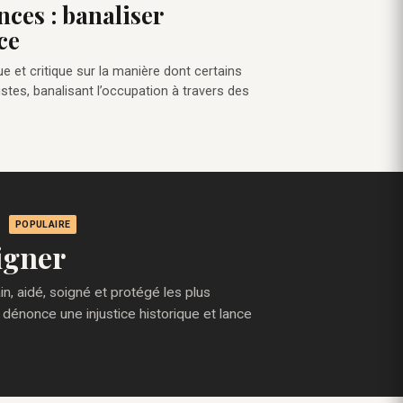
nces : banaliser
ce
ue et critique sur la manière dont certains
stes, banalisant l’occupation à travers des
POPULAIRE
igner
, aidé, soigné et protégé les plus
 dénonce une injustice historique et lance