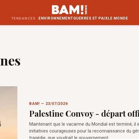
ENVIRONNEMENT
GUERRES ET PAIX
LE MONDE
TENDANCES :
unes
BAM! — 23/07/2026
Palestine Convoy - départ offi
Maintenant que le vacarme du Mondial est terminé, il e
initiatives courageuses pour la reconnaissance du géno
tragédie, que voudrait le gouvernement…