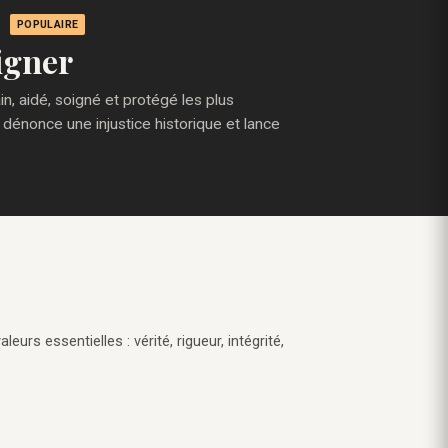
POPULAIRE
igner
, aidé, soigné et protégé les plus
 dénonce une injustice historique et lance
eurs essentielles : vérité, rigueur, intégrité,