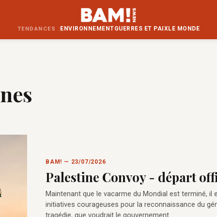
ENVIRONNEMENT
GUERRES ET PAIX
LE MONDE
TENDANCES :
unes
BAM! — 23/07/2026
Palestine Convoy - départ offi
Maintenant que le vacarme du Mondial est terminé, il e
initiatives courageuses pour la reconnaissance du géno
tragédie, que voudrait le gouvernement…