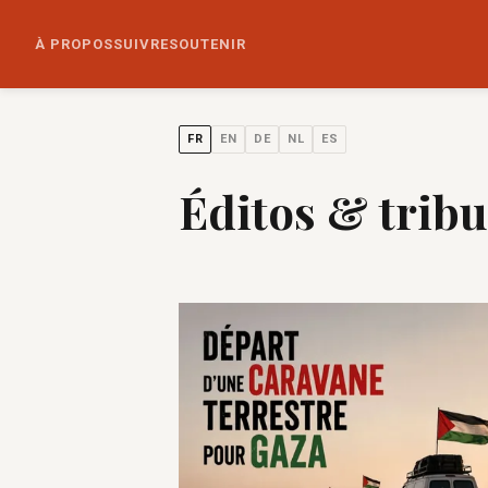
À PROPOS
SUIVRE
SOUTENIR
FR
EN
DE
NL
ES
Éditos & trib