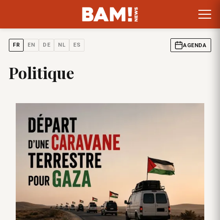
FR
EN
DE
NL
ES
AGENDA
Politique