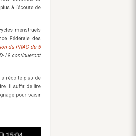
plus à l’écoute de
cycles menstruels
nce Fédérale des
nion du PRAC du 5
ID-19 continueront
 a récolté plus de
 Il suffit de lire
ignage pour saisir