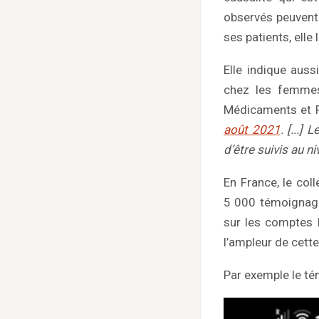
observés peuvent 
ses patients, ell
Elle indique aus
chez les femmes
Médicaments et P
août 2021
. [...]
d’être suivis au n
En France, le col
5 000 témoignages
sur les comptes I
l’ampleur de cett
Par exemple le t