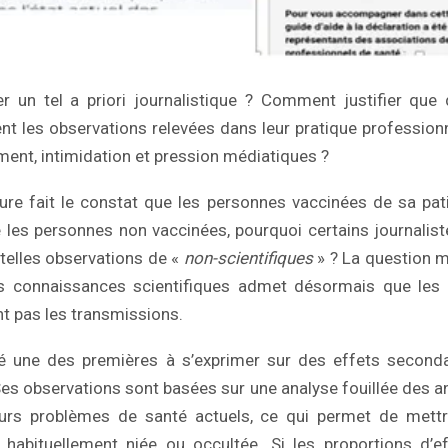
r un tel a priori journalistique ? Comment justifier qu
lent les observations relevées dans leur pratique professionn
ement, intimidation et pression médiatiques ?
re fait le constat que les personnes vaccinées de sa pat
les personnes non vaccinées, pourquoi certains journalis
e telles observations de «
non-scientifiques
» ? La question m
es connaissances scientifiques admet désormais que les 
nt pas les transmissions.
té une des premières à s’exprimer sur des effets second
Ses observations sont basées sur une analyse fouillée des 
eurs problèmes de santé actuels, ce qui permet de mett
t habituellement niée ou occultée. Si les proportions d’e