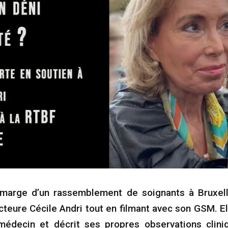
 marge d’un rassemblement de soignants à Bruxel
octeure Cécile Andri tout en filmant avec son GSM. El
médecin et décrit ses propres observations clini