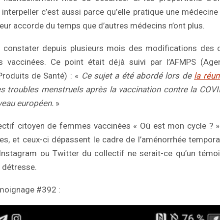
interpeller c’est aussi parce qu’elle pratique une médecine 
e leur accorde du temps que d’autres médecins n’ont plus.
si constater depuis plusieurs mois des modifications des 
 vaccinées. Ce point était déjà suivi par l’AFMPS (Age
roduits de Santé) : «
Ce sujet a été abordé lors de
la réu
 Les troubles menstruels après la vaccination contre la COV
iveau européen.
»
lectif citoyen de femmes vaccinées « Où est mon cycle ? »
, et ceux-ci dépassent le cadre de l’aménorrhée temporaire.
nstagram ou Twitter du collectif ne serait-ce qu’un témo
e détresse.
émoignage #392 :