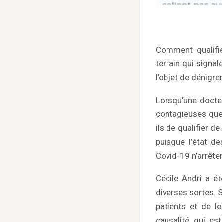
Comment qualifie
terrain qui signa
l’objet de dénigr
Lorsqu’une docteu
contagieuses que 
ils de qualifier d
puisque l’état d
Covid-19 n’arrête
Cécile Andri a é
diverses sortes. 
patients et de l
causalité qui es