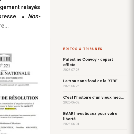
argement relayés
 presse. «
Non-
e...
ÉDITOS & TRIBUNES
Palestine Convoy - départ
officiel
2026-07-23
Le trou sans fond de la RTBF
2026-06-28
C’est l’histoire d’un vieux mec…
2026-06-02
BAM! Investissez pour votre
liberté
2026-06-01