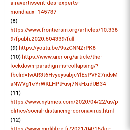
airavertissent-des-experts-
mondiaux_145787
(8)
https://www.frontiersin.org/articles/10.338
9/fpubh.2020.604339/full
(9)
https://youtu.be/9szCNNZrPK8
(10)
https://www.aier.org/article/the-
lockdown-paradigm-is-collapsing/?
fbclid=IwAR3t6HvyeysabjcYlEsPVF27ndsM
aNWVg1eYrWKLHPtFusj7NkHxidUB34
(11)
https://www.nytimes.com/2020/04/22/us/p
olitics/social-distancing-coronavirus.html
(12)
https://www.midilibre.fr/2021/04/15/loi-