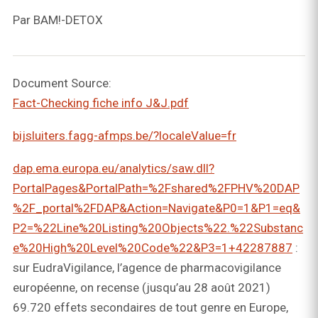
Par BAM!-DETOX
Document Source:
Fact-Checking fiche info J&J.pdf
bijsluiters.fagg-afmps.be/?localeValue=fr
dap.ema.europa.eu/analytics/saw.dll?
PortalPages&PortalPath=%2Fshared%2FPHV%20DAP
%2F_portal%2FDAP&Action=Navigate&P0=1&P1=eq&
P2=%22Line%20Listing%20Objects%22.%22Substanc
e%20High%20Level%20Code%22&P3=1+42287887
:
sur EudraVigilance, l’agence de pharmacovigilance
européenne, on recense (jusqu’au 28 août 2021)
69.720 effets secondaires de tout genre en Europe,