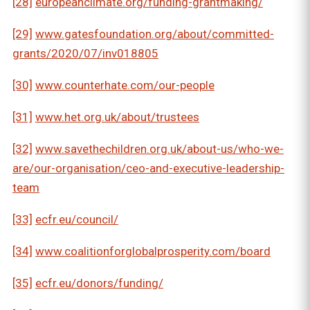
[28]
europeanclimate.org/funding-grantmaking/
[29]
www.gatesfoundation.org/about/committed-
grants/2020/07/inv018805
[30]
www.counterhate.com/our-people
[31]
www.het.org.uk/about/trustees
[32]
www.savethechildren.org.uk/about-us/who-we-
are/our-organisation/ceo-and-executive-leadership-
team
[33]
ecfr.eu/council/
[34]
www.coalitionforglobalprosperity.com/board
[35]
ecfr.eu/donors/funding/