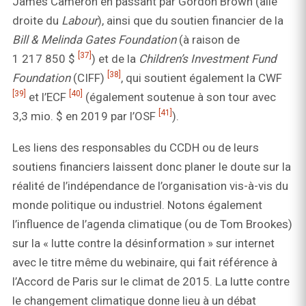
James Cameron en passant par Gordon Brown (aile
droite du
Labour
), ainsi que du soutien financier de la
Bill & Melinda Gates Foundation
(à raison de
[37]
1 217 850 $
) et de la
Children’s Investment Fund
[38]
Foundation
(CIFF)
, qui soutient également la CWF
[39]
[40]
et l’ECF
(également soutenue à son tour avec
[41]
3,3 mio. $ en 2019 par l’OSF
).
Les liens des responsables du CCDH ou de leurs
soutiens financiers laissent donc planer le doute sur la
réalité de l’indépendance de l’organisation vis-à-vis du
monde politique ou industriel. Notons également
l’influence de l’agenda climatique (ou de Tom Brookes)
sur la « lutte contre la désinformation » sur internet
avec le titre même du webinaire, qui fait référence à
l’Accord de Paris sur le climat de 2015. La lutte contre
le changement climatique donne lieu à un débat