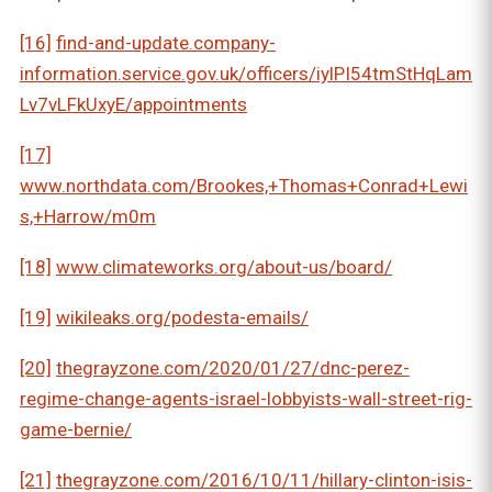
[16]
find-and-update.company-
information.service.gov.uk/officers/iylPI54tmStHqLam
Lv7vLFkUxyE/appointments
[17]
www.northdata.com/Brookes,+Thomas+Conrad+Lewi
s,+Harrow/m0m
[18]
www.climateworks.org/about-us/board/
[19]
wikileaks.org/podesta-emails/
[20]
thegrayzone.com/2020/01/27/dnc-perez-
regime-change-agents-israel-lobbyists-wall-street-rig-
game-bernie/
[21]
thegrayzone.com/2016/10/11/hillary-clinton-isis-