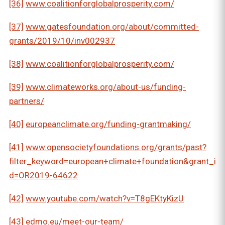
[36]
www.coalitionforglobalprosperity.com/
[37]
www.gatesfoundation.org/about/committed-
grants/2019/10/inv002937
[38]
www.coalitionforglobalprosperity.com/
[39]
www.climateworks.org/about-us/funding-
partners/
[40]
europeanclimate.org/funding-grantmaking/
[41]
www.opensocietyfoundations.org/grants/past?
filter_keyword=european+climate+foundation&grant_i
d=OR2019-64622
[42]
www.youtube.com/watch?v=T8gEKtyKizU
[43]
edmo.eu/meet-our-team/