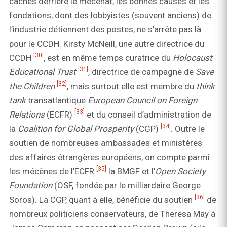
cachés derrière le mécénat, les bonnes causes et les
fondations, dont des lobbyistes (souvent anciens) de
l’industrie détiennent des postes, ne s’arrête pas là
pour le CCDH. Kirsty McNeill, une autre directrice du
[30]
CCDH
, est en même temps curatrice du
Holocaust
[31]
Educational Trust
, directrice de campagne de
Save
[32]
the Children
, mais surtout elle est membre du
think
tank
transatlantique
European Council on Foreign
[33]
Relations
(ECFR)
et du conseil d’administration de
[34]
la
Coalition for Global Prosperity
(CGP)
. Outre le
soutien de nombreuses ambassades et ministères
des affaires étrangères européens, on compte parmi
[35]
les mécènes de l’ECFR
la BMGF et l’
Open Society
Foundation
(OSF, fondée par le milliardaire George
[36]
Soros). La CGP, quant à elle, bénéficie du soutien
de
nombreux politiciens conservateurs, de Theresa May à