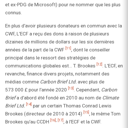
et ex-PDG de Microsoft) pour ne nommer que les plus
connus.
En plus d’avoir plusieurs donateurs en commun avec la
CWF, L’ECF a reçu des dons à raison de plusieurs
dizaines de millions de dollars sur les six dernières
[11]
années de la part de la CWF
, dont le conseiller
principal dans le ressort des stratégies de
[12]
communications globales est… T. Brookes
. L’ECF, en
revanche, finance divers projets, notamment des
médias comme
Carbon Brief Ltd.
avec plus de
[13]
573 000 £ pour l’année 2020
. Cependant,
Carbon
Brief
a d’abord été fondé en 2010 au nom de
Climate
[14]
Brief Ltd.
par un certain Thomas Conrad Lewis
[15]
Brookes (directeur de 2010 à 2014)
, le même Tom
[16]
,
[17]
Brookes qu’au CCDH
, à l’ECF et la CWF.