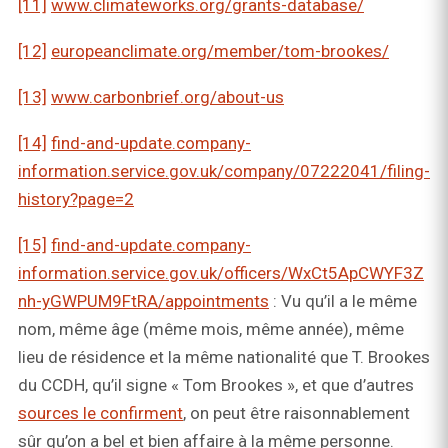
[11]
www.climateworks.org/grants-database/
[12]
europeanclimate.org/member/tom-brookes/
[13]
www.carbonbrief.org/about-us
[14]
find-and-update.company-
information.service.gov.uk/company/07222041/filing-
history?page=2
[15]
find-and-update.company-
information.service.gov.uk/officers/WxCt5ApCWYF3Z
nh-yGWPUM9FtRA/appointments
: Vu qu’il a le même
nom, même âge (même mois, même année), même
lieu de résidence et la même nationalité que T. Brookes
du CCDH, qu’il signe « Tom Brookes », et que d’autres
sources le confirment
, on peut être raisonnablement
sûr qu’on a bel et bien affaire à la même personne.