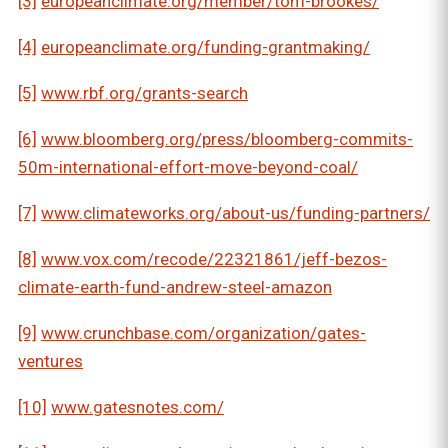
[3]
europeanclimate.org/member/tom-brookes/
[4]
europeanclimate.org/funding-grantmaking/
[5]
www.rbf.org/grants-search
[6]
www.bloomberg.org/press/bloomberg-commits-
50m-international-effort-move-beyond-coal/
[7]
www.climateworks.org/about-us/funding-partners/
[8]
www.vox.com/recode/22321861/jeff-bezos-
climate-earth-fund-andrew-steel-amazon
[9]
www.crunchbase.com/organization/gates-
ventures
[10]
www.gatesnotes.com/