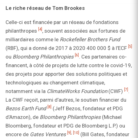
Le riche réseau de Tom Brookes
Celle-ci est financée par un réseau de fondations
[4]
philanthropes
, souvent associées aux fortunes de
milliardaires comme le
Rockefeller Brothers Fund
[5]
(RBF), qui a donné de 2017 à 2020 400 000 $ à l’ECF
[6]
ou
Bloomberg Philanthropies
. Ces partenaires co-
financent, à côté de projets de lutte contre le covid-19,
des projets pour apporter des solutions politiques et
technologiques au changement climatique,
[7]
notamment via la
ClimateWorks Foundation
(CWF)
.
La CWF reçoit, parmi d’autres, le soutien financier du
[8]
Bezos Earth Fund
(Jeff Bezos, fondateur et PDG
d’Amazon), de
Bloomberg Philanthropies
(Michael
Bloomberg, fondateur et PDG de Bloomberg L.P.) ou
[9]
,
[10]
encore de
Gates Ventures
(Bill Gates, fondateur