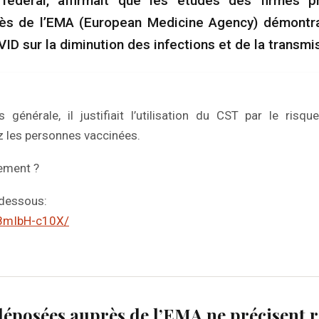
fédéral, affirmait que les études des firmes p
s de l’EMA (European Medicine Agency) démontraie
ID sur la diminution des infections et de la transmi
générale, il justifiait l’utilisation du CST par le risq
 les personnes vaccinées.
tement ?
i dessous:
/8mIbH-c10X/
déposées auprès de l’EMA ne précisent r