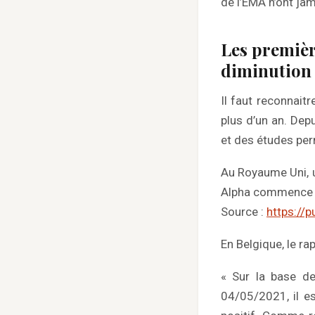
de l’EMA n’ont ja
Les premièr
diminution 
Il faut reconnait
plus d’un an. Dep
et des études perm
Au Royaume Uni, un
Alpha commence à 
Source :
https://
En Belgique, le r
« Sur la base de
04/05/2021, il es