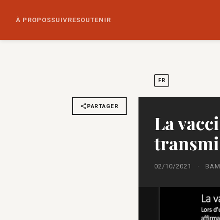
À PROPOS
SUIVRE
SOUTENIR
FR
PARTAGER
La vacci
transmi
02/10/2021
·
BAM