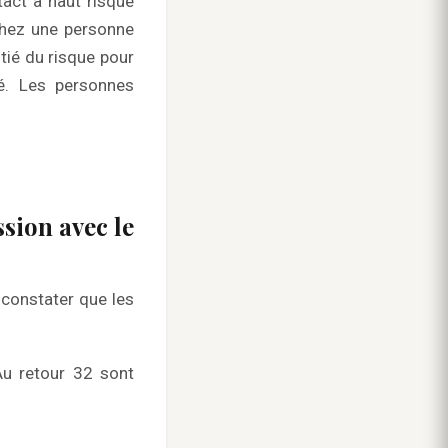
tact à haut risque
chez une personne
tié du risque pour
é. Les personnes
ssion avec le
 constater que les
Au retour 32 sont