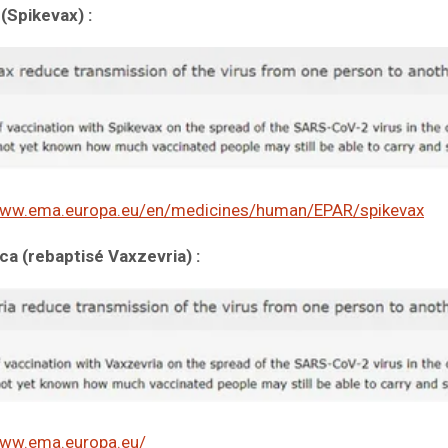
(Spikevax) :
www.ema.europa.eu/en/medicines/human/EPAR/spikevax
ca (rebaptisé Vaxzevria) :
www.ema.europa.eu/