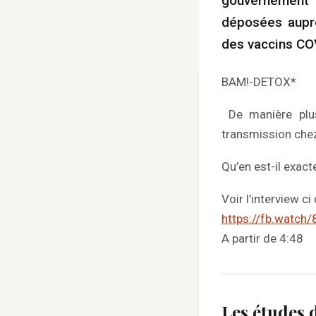
gouvernement 
déposées auprè
des vaccins COV
BAM!-DETOX*
De manière plus 
transmission chez
Qu’en est-il exac
Voir l’interview c
https://fb.watch
A partir de 4:48
Les études 