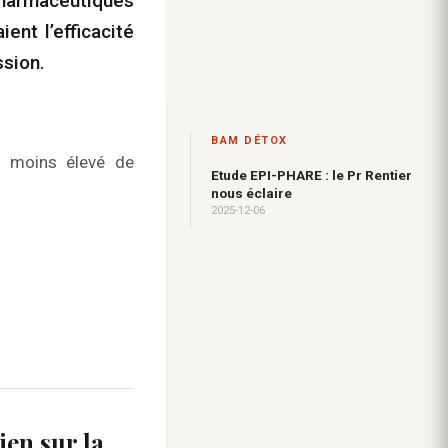
harmaceutiques
nt l’efficacité
ssion.
BAM DÉTOX
ue moins élevé de
Etude EPI-PHARE : le Pr Rentier
nous éclaire
2025-12-06
ien sur la