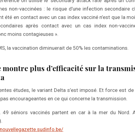
férence on utilise le ‘secondary attack rate’ après un con
nes non-vaccinées : le risque d’une infection secondaire 
t été en contact avec un cas index vacciné n’est que la moi
secondaires après contact avec un cas index non-vaccin
onc moins contagieuses ».
S, la vaccination diminuerait de 50% les contaminations.
 montre plus d’efficacité sur la transmi
ta
entes études, le variant Delta s’est imposé. Et force est de
 pas encourageantes en ce qui concerne la transmission.
 49 séniors vaccinés partent en car à la mer du Nord. 
.
anouvellegazette.sudinfo.be/