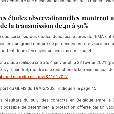
mais démontré une quelconque diminution de la transmissio
es études observationnelles montrent 
de la transmission de 40 à 50%
re que certaines des études déposées auprès de l’EMA ont ét
uis lors, un grand nombre de personnes ont été vaccinées 
ettent donc d’en savoir un peu plus sur le sujet.
e étude réalisée entre le 4 janvier et le 28 février 2021 (pé
s’y répandre), montre une réduction de la transmission de
pubmed.ncbi.nlm.nih.gov/34161702/
apport du GEMS du 19/05/2021 indique à la page 45 :
s résultats du suivi des contacts en Belgique entre le
t possible de déterminer la protection offerte par un vac