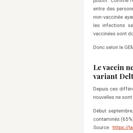
positif. Comme ré
entre des person
non-vaccinée ayan
les infections 
vaccinées sont d
Donc selon le GEM
Le vaccin ne
variant Del
Depuis ces différ
nouvelles ne sont
Début septembre,
contaminés (65%)
Source :
https://l