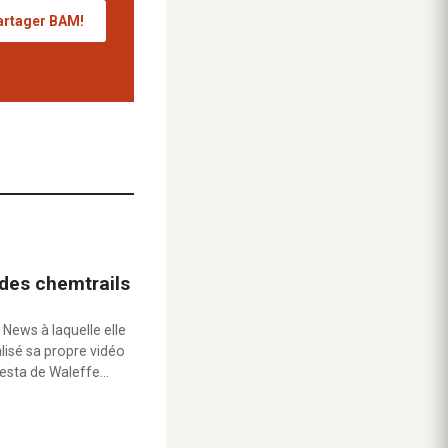
artager BAM!
 des chemtrails
 News à laquelle elle
alisé sa propre vidéo
testa de Waleffe…