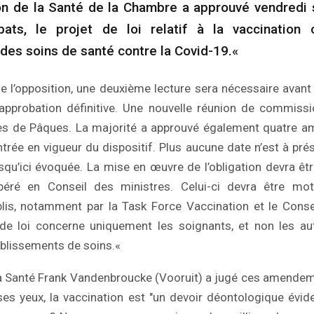
n de la Santé de la Chambre a approuvé vendredi s
ts, le projet de loi relatif à la vaccination 
des soins de santé contre la Covid-19.«
 l’opposition, une deuxième lecture sera nécessaire avant 
 approbation définitive. Une nouvelle réunion de commissi
es de Pâques. La majorité a approuvé également quatre 
trée en vigueur du dispositif. Plus aucune date n’est à prés
 jusqu’ici évoquée. La mise en œuvre de l’obligation devra êt
ibéré en Conseil des ministres. Celui-ci devra être mo
blis, notamment par la Task Force Vaccination et le Conse
 de loi concerne uniquement les soignants, et non les 
ablissements de soins.«
la Santé Frank Vandenbroucke (Vooruit) a jugé ces amendeme
ses yeux, la vaccination est "un devoir déontologique éviden