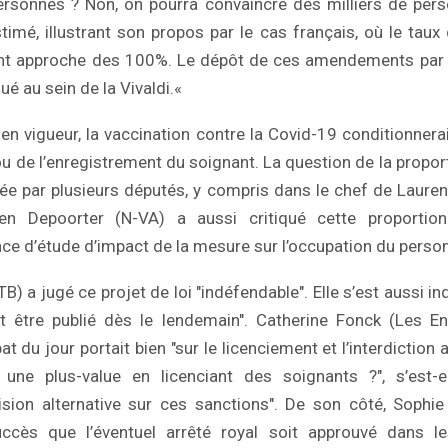
ersonnes ? Non, on pourra convaincre des milliers de per
estimé, illustrant son propos par le cas français, où le tau
nt approche des 100%. Le dépôt de ces amendements par
lué au sein de la Vivaldi.«
en vigueur, la vaccination contre la Covid-19 conditionnerai
ou de l’enregistrement du soignant. La question de la proport
e par plusieurs députés, y compris dans le chef de Laure
een Depoorter (N-VA) a aussi critiqué cette proportion
ce d’étude d’impact de la mesure sur l’occupation du perso
B) a jugé ce projet de loi "indéfendable". Elle s’est aussi in
ait être publié dès le lendemain". Catherine Fonck (Les E
t du jour portait bien "sur le licenciement et l’interdiction 
 une plus-value en licenciant des soignants ?", s’est-e
ision alternative sur ces sanctions". De son côté, Sophie
ccès que l’éventuel arrêté royal soit approuvé dans le