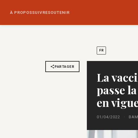
À PROPOS
SUIVRE
SOUTENIR
FR
PARTAGER
La vacci
passe la
en vigu
01/04/2022
·
BAM