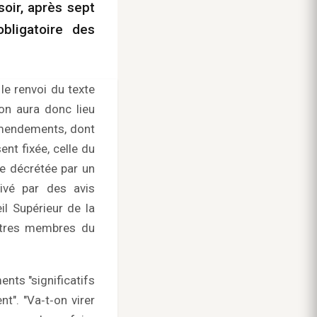
oir, après sept
obligatoire des
le renvoi du texte
on aura donc lieu
amendements, dont
ent fixée, celle du
re décrétée par un
tivé par des avis
il Supérieur de la
autres membres du
nts "significatifs
t". "Va‑t‑on virer