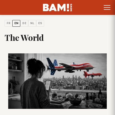
FR
EN
DE
NL
ES
The World