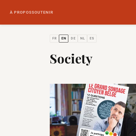
À PROPOS
SOUTENIR
FR
EN
DE
NL
ES
Society