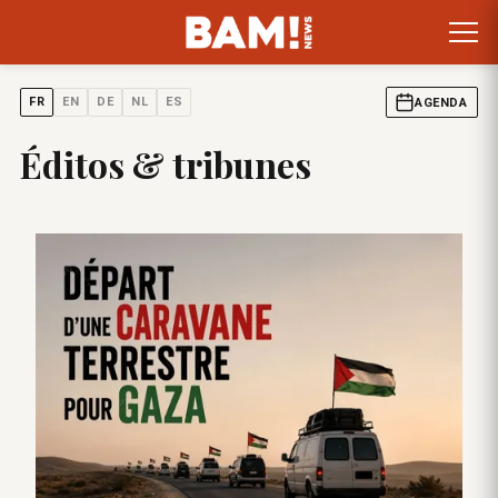
FR
EN
DE
NL
ES
AGENDA
Éditos & tribunes