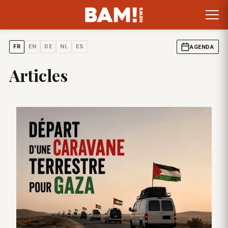
FR
EN
DE
NL
ES
AGENDA
Articles