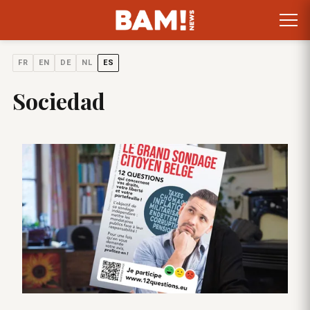
FR
EN
DE
NL
ES
Sociedad