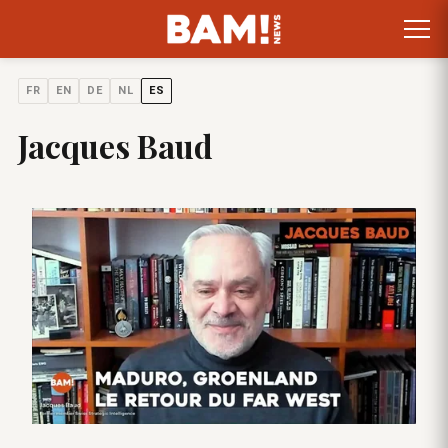
FR
EN
DE
NL
ES
Jacques Baud