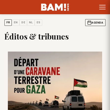
FR
EN
DE
NL
ES
AGENDA
Éditos & tribunes