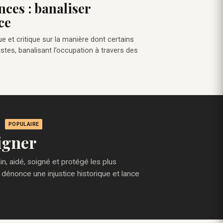
nces : banaliser
ce
ue et critique sur la manière dont certains
stes, banalisant l’occupation à travers des
POPULAIRE
igner
, aidé, soigné et protégé les plus
 dénonce une injustice historique et lance