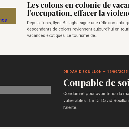
Les colons en colonie de vaca
l’occupation, effacer la violen
Depuis Tunis, Ilyes Bellagha signe une réflexion satiriq
descendants de colons reviennent aujourd’hui en touri
vacances exotiques. Le tourisme de…
DR DAVID BOUILLON — 16/09/2025
Coupable de so
Condamné pour avoir tendu la main
vulnérables : Le Dr David Bouillon
l’alerte.