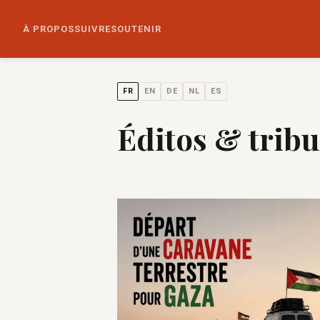
À PROPOS
SUIVRE
SOUTENIR
FR
EN
DE
NL
ES
Éditos & trib