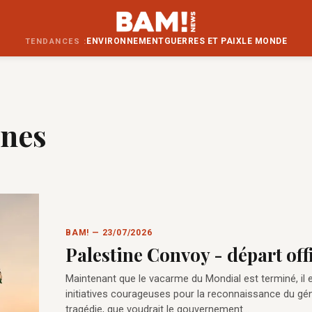
ENVIRONNEMENT
GUERRES ET PAIX
LE MONDE
TENDANCES :
unes
BAM! — 23/07/2026
Palestine Convoy - départ offi
Maintenant que le vacarme du Mondial est terminé, il e
initiatives courageuses pour la reconnaissance du géno
tragédie, que voudrait le gouvernement…