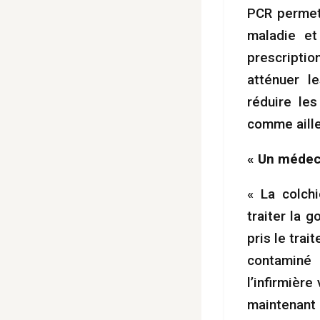
PCR permet
maladie et
prescriptio
atténuer l
réduire le
comme ail
« Un médeci
« La colchi
traiter la 
pris le trai
contaminé 
l’infirmière
maintenant 