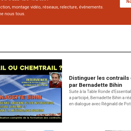
No
uction, montage vidéo, réseaux, relecture, événements.
e nous tous.
Distinguer les contrails
par Bernadette Bihin
Suite à la Table Ronde d’Essential
a participé, Bernadette Bihin a ré
en dialogue avec Réginald de Po