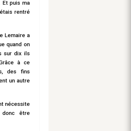
. Et puis ma
étais rentré
re Lemaire a
que quand on
 sur dix ils
 Grâce à ce
s, des fins
ent un autre
t nécessite
t donc être