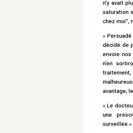
n’y avait p
saturation 
chez moi", 
« Persuadé 
décidé de p
envoie nos 
n’en sorti
traitement
malheureuse
avantage, l
« Le docte
une prescr
surveillée.