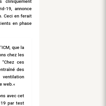
s cliniquement
vid-19, annonce
. Ceci en ferait
tients en phase
’ICM, que la
ons chez les
. "Chez ces
entraîné des
ventilation
te web.«
ons avec cet
-19 par test