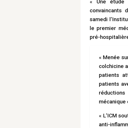
« Une étude l
convaincants d
samedi l’Instit
le premier méd
pré-hospitalièr
« Menée sur
colchicine 
patients a
patients av
réductions
mécanique d
« L’ICM sou
anti-inflam