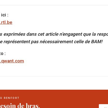
ici :
rtl.be
s exprimées dans cet article n’engagent que la respo
 ne représentent pas nécessairement celle de BAM!
o :
w.qwant.com
DU RENFORT
esoin de bras.