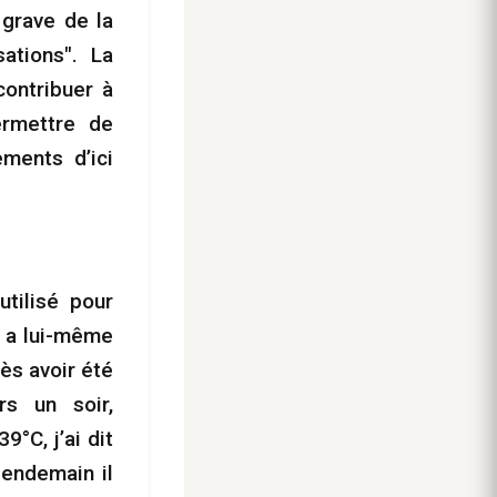
grave de la
ations". La
contribuer à
ermettre de
ments d’ici
utilisé pour
e a lui-même
rès avoir été
rs un soir,
9°C, j’ai dit
lendemain il