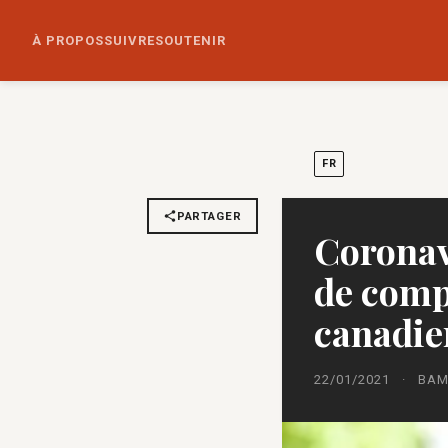
À PROPOS
SUIVRE
SOUTENIR
FR
PARTAGER
Coronavi
de comp
canadie
22/01/2021
·
BA