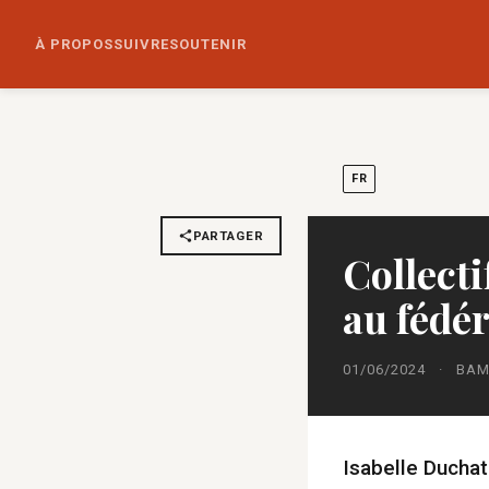
À PROPOS
SUIVRE
SOUTENIR
FR
PARTAGER
Collecti
au fédér
01/06/2024
·
BAM
Isabelle Ducha