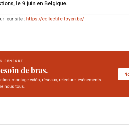
tions, le 9 juin en Belgique.
r leur site :
https://collectifcitoyen.be/
DU RENFORT
esoin de bras.
No
uction, montage vidéo, réseaux, relecture, événements.
e nous tous.