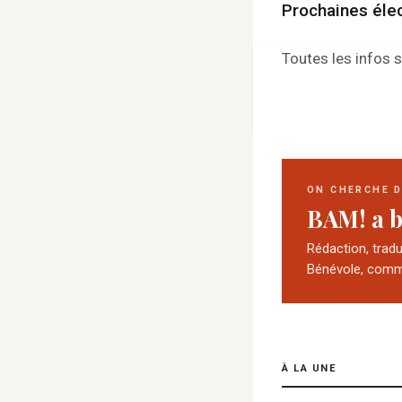
Prochaines élec
Toutes les infos su
ON CHERCHE 
BAM! a b
Rédaction, trad
Bénévole, comm
À LA UNE