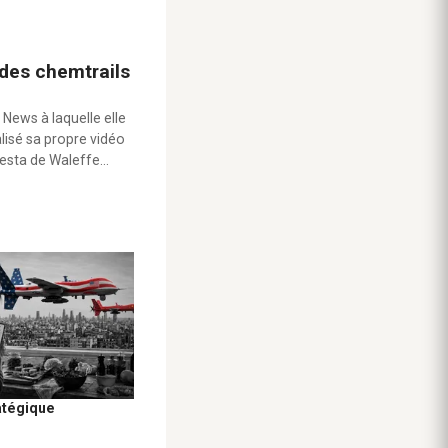
 des chemtrails
 News à laquelle elle
alisé sa propre vidéo
testa de Waleffe…
atégique