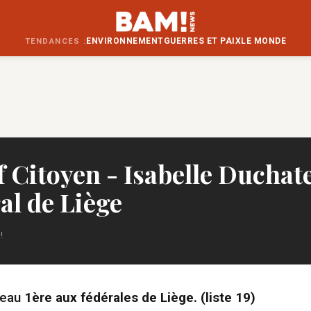
ENVIRONNEMENT
GUERRES ET PAIX
LE MONDE
TENDANCES :
f Citoyen - Isabelle Duchat
al de Liège
!
teau
1ère aux fédérales de Liège. (liste 19)