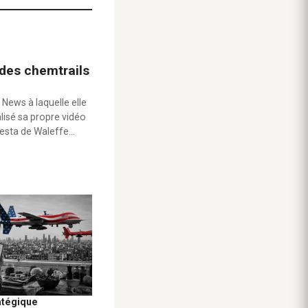
 des chemtrails
 News à laquelle elle
alisé sa propre vidéo
testa de Waleffe…
atégique