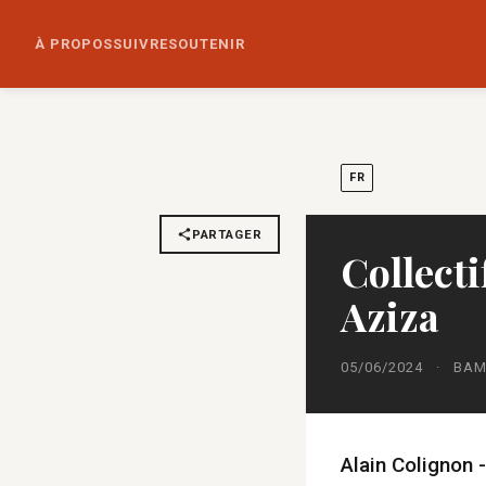
À PROPOS
SUIVRE
SOUTENIR
FR
PARTAGER
Collecti
Aziza
05/06/2024
·
BAM
Alain Colignon 