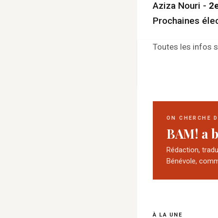
Aziza Nouri -
2e
Prochaines élec
Toutes les infos su
ON CHERCHE 
BAM! a b
Rédaction, trad
Bénévole, comm
À LA UNE