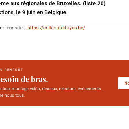
me aux régionales de Bruxelles. (liste 20)
tions, le 9 juin en Belgique.
r leur site :
https://collectifcitoyen.be/
DU RENFORT
esoin de bras.
No
uction, montage vidéo, réseaux, relecture, événements.
e nous tous.