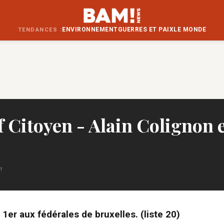
ENVIRONNEMENT
GUERRES ET PAIX
LE MONDE
TENDANCES :
f Citoyen - Alain Colignon 
!
-
1er aux fédérales de bruxelles. (liste 20)