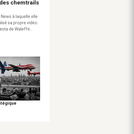
 des chemtrails
 News à laquelle elle
alisé sa propre vidéo
testa de Waleffe…
atégique