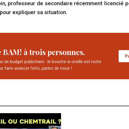
n, professeur de secondaire récemment licencié po
pour expliquer sa situation.
R
e BAM! à trois personnes.
P
 de budget publicitaire : le bouche-à-oreille est notre
our faire avancer l'info, parlez de nous !