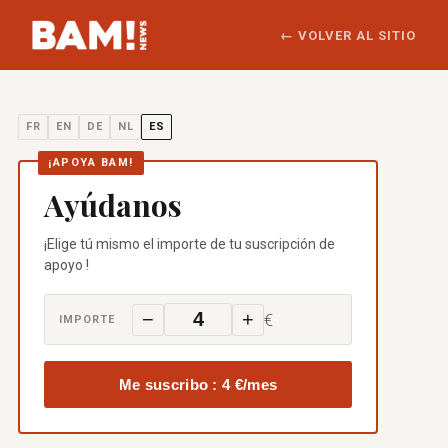
← VOLVER AL SITIO
FR
EN
DE
NL
ES
¡APOYA BAM!
Ayúdanos
¡Elige tú mismo el importe de tu suscripción de
apoyo !
−
+
€
IMPORTE
Me suscribo :
4 €
/mes