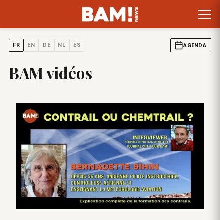
FR
EN
DE
NL
ES
AGENDA
BAM vidéos