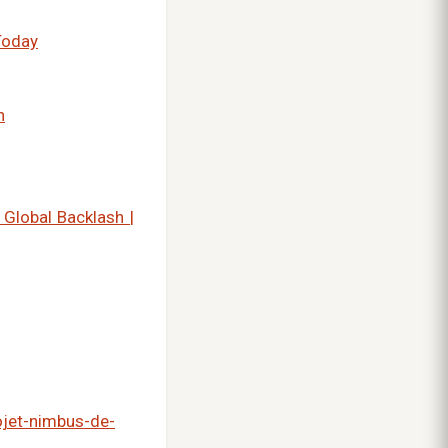
Today
n
 Global Backlash |
rojet-nimbus-de-