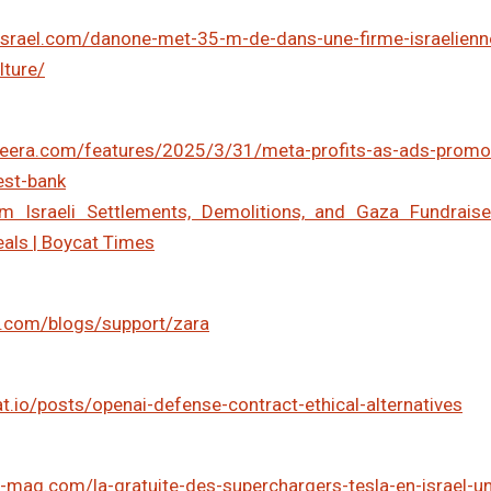
fisrael.com/danone-met-35-m-de-dans-une-firme-israelienn
lture/
zeera.com/features/2025/3/31/meta-profits-as-ads-promote-
est-bank
om Israeli Settlements, Demolitions, and Gaza Fundrais
eals | Boycat Times
el.com/blogs/support/zara
at.io/posts/openai-defense-contract-ethical-alternatives
-mag.com/la-gratuite-des-superchargers-tesla-en-israel-u