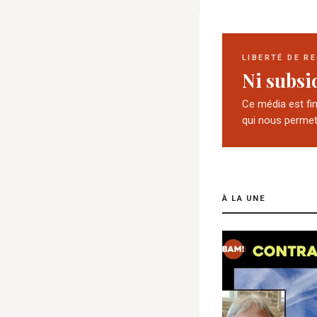
LIBERTÉ DE R
Ni subsid
Ce média est fi
qui nous permet 
À LA UNE