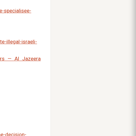
e-specialisee-
illegal-israeli-
ers — Al Jazeera
ne-decision-