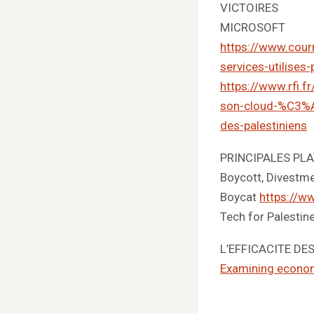
VICTOIRES
MICROSOFT
https://www.courr
services-utilises
https://www.rfi
son-cloud-%C3%A
des-palestiniens
PRINCIPALES PL
Boycott, Divestm
Boycat
https://w
Tech for Palestin
L’EFFICACITE D
Examining economi