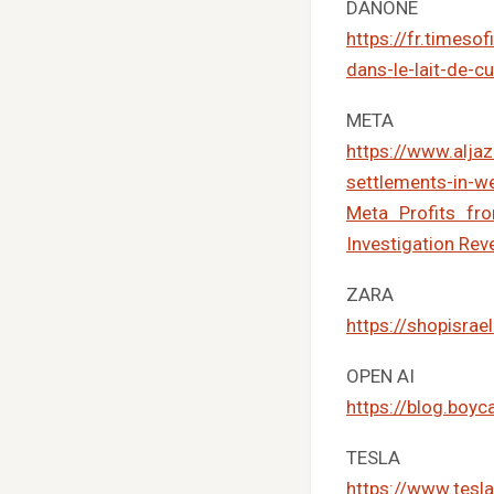
DANONE
https://fr.timeso
dans-le-lait-de-cu
META
https://www.alja
settlements-in-w
Meta Profits fr
Investigation Rev
ZARA
https://shopisra
OPEN AI
https://blog.boyc
TESLA
https://www.tesla