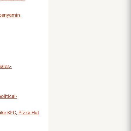
-benyamin-
iales-
litical-
ike KFC, Pizza Hut