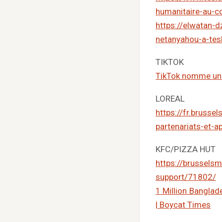
humanitaire-au-co
https://elwatan-
netanyahou-a-tes
TIKTOK
TikTok nomme une 
LOREAL
https://fr.brusse
partenariats-et-
KFC/PIZZA HUT
https://brusselsm
support/71802/
1 Million Banglad
| Boycat Times