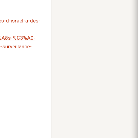
s-d-israel-a-des-
C3%A8s-%C3%A0-
urveillance-