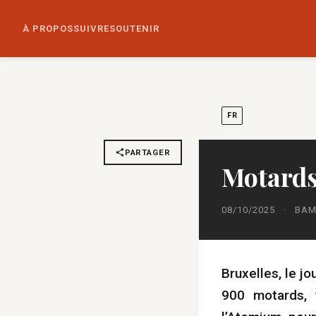
À PROPOS
SUIVRE
SOUTENIR
FR
PARTAGER
Motards
08/10/2025
·
BAM
Bruxelles, le j
900 motards, 