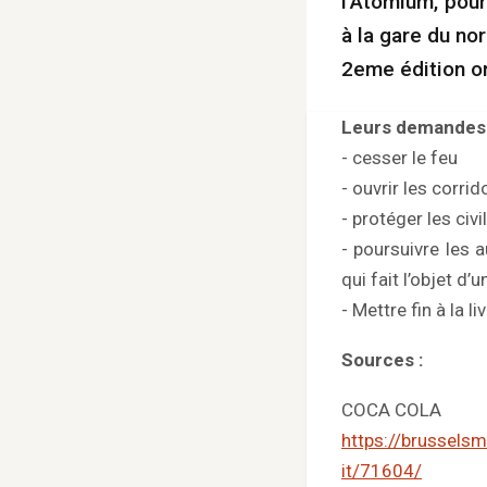
l’Atomium, pour
à la gare du nor
2eme édition or
Leurs demandes 
- cesser le feu
- ouvrir les corri
- protéger les civ
- poursuivre les 
qui fait l’objet d
- Mettre fin à la l
Sources :
COCA COLA
https://brussels
it/71604/