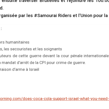
 ensuite traverser Bruxelles et rejoindre les 100.
d.
ganisée par les #Samourai Riders et l’Union pour la 
:
dors humanitaires
ils, les secouristes et les soignants
auteurs de cette guerre devant la cour pénale internationa
’un mandat d’arrêt de la CPI pour crime de guerre.
ivraison d’arme à Israël
morning.com/does-coca-cola-support-israel-what-you-need