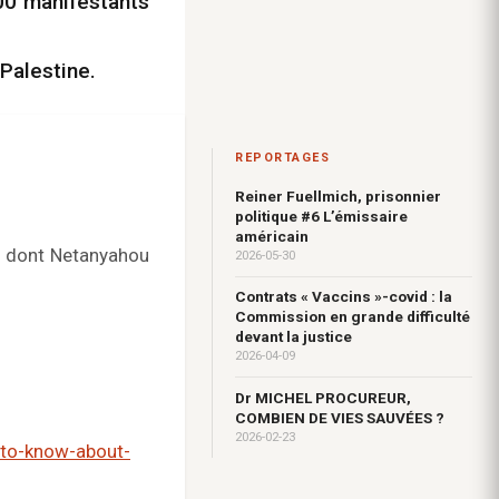
000 manifestants
Palestine.
REPORTAGES
Reiner Fuellmich, prisonnier
politique #6 L’émissaire
américain
le dont Netanyahou
2026-05-30
Contrats « Vaccins »-covid : la
Commission en grande difficulté
devant la justice
2026-04-09
Dr MICHEL PROCUREUR,
COMBIEN DE VIES SAUVÉES ?
2026-02-23
-to-know-about-