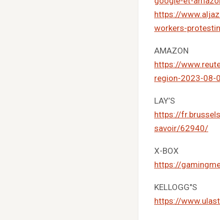
google-et-amazo
https://www.alja
workers-protestin
AMAZON
https://www.reut
region-2023-08-
LAY’S
https://fr.bruss
savoir/62940/
X-BOX
https://gamingme
KELLOGG"S
https://www.ulast