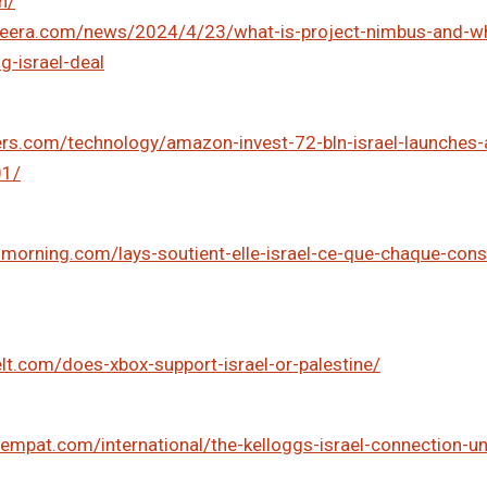
n/
zeera.com/news/2024/4/23/what-is-project-nimbus-and-w
g-israel-deal
ers.com/technology/amazon-invest-72-bln-israel-launches
01/
elsmorning.com/lays-soutient-elle-israel-ce-que-chaque-co
lt.com/does-xbox-support-israel-or-palestine/
empat.com/international/the-kelloggs-israel-connection-u