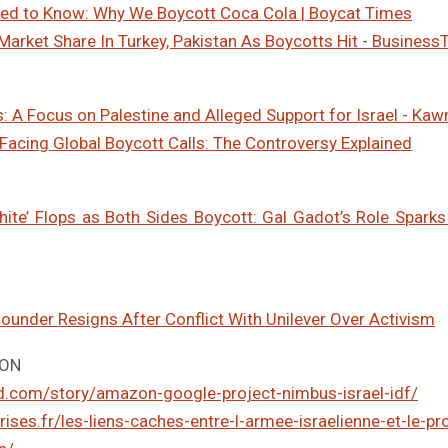
eed to Know: Why We Boycott Coca Cola | Boycat Times
arket Share In Turkey, Pakistan As Boycotts Hit - Business
: A Focus on Palestine and Alleged Support for Israel - Kaw
Facing Global Boycott Calls: The Controversy Explained
ite’ Flops as Both Sides Boycott: Gal Gadot’s Role Sparks
founder Resigns After Conflict With Unilever Over Activism
ZON
d.com/story/amazon-google-project-nimbus-israel-idf/
rises.fr/les-liens-caches-entre-l-armee-israelienne-et-le-p