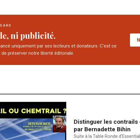
EGARD
e, ni publicité.
N
nancé uniquement par ses lecteurs et donateurs. C'est ce
de préserver notre liberté éditoriale.
Distinguer les contrails
par Bernadette Bihin
Suite à la Table Ronde d’Essential