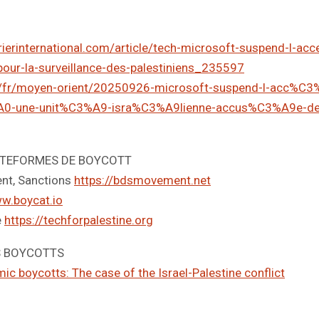
ierinternational.com/article/tech-microsoft-suspend-l-acce
-pour-la-surveillance-des-palestiniens_235597
.fr/fr/moyen-orient/20250926-microsoft-suspend-l-acc%
0-une-unit%C3%A9-isra%C3%A9lienne-accus%C3%A9e-de-s
ATEFORMES DE BOYCOTT
ent, Sanctions
https://bdsmovement.net
ww.boycat.io
e
https://techforpalestine.org
ES BOYCOTTS
c boycotts: The case of the Israel-Palestine conflict