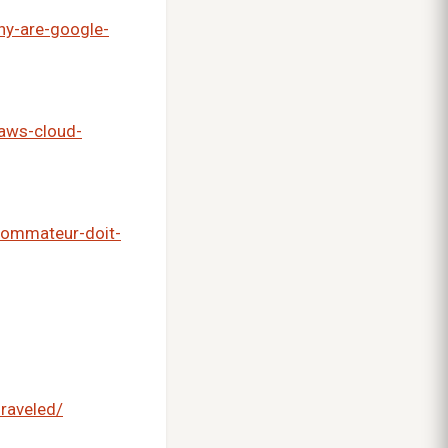
hy-are-google-
-aws-cloud-
nsommateur-doit-
nraveled/