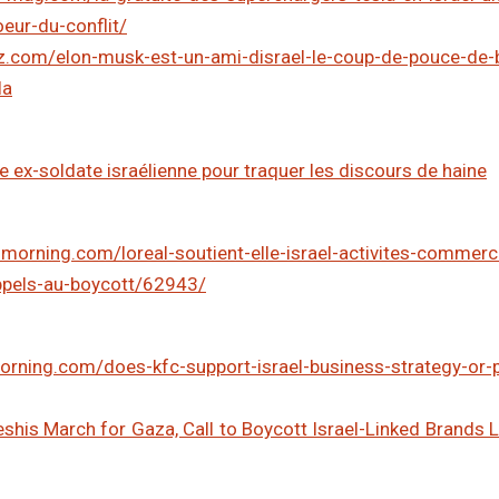
eur-du-conflit/
dz.com/elon-musk-est-un-ami-disrael-le-coup-de-pouce-de
la
ex-soldate israélienne pour traquer les discours de haine
lsmorning.com/loreal-soutient-elle-israel-activites-commerc
appels-au-boycott/62943/
orning.com/does-kfc-support-israel-business-strategy-or-po
eshis March for Gaza, Call to Boycott Israel-Linked Brands L