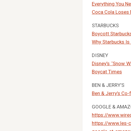
Everything You N
Coca Cola Loses M
STARBUCKS
Boycott Starbucks
Why Starbucks Is 
DISNEY
Disney’s ‘Snow Wh
Boycat Times
BEN & JERRY’S
Ben & Jerry’s Co-
GOOGLE & AMA
https://www.wire
https://www.les-c