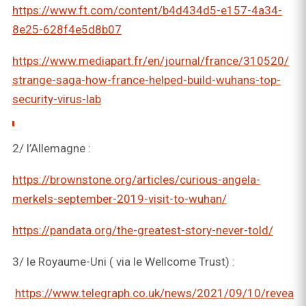
https://www.ft.com/content/b4d434d5-e157-4a34-
8e25-628f4e5d8b07
https://www.mediapart.fr/en/journal/france/310520/
strange-saga-how-france-helped-build-wuhans-top-
security-virus-lab
2/ l’Allemagne :
https://brownstone.org/articles/curious-angela-
merkels-september-2019-visit-to-wuhan/
https://pandata.org/the-greatest-story-never-told/
3/ le Royaume-Uni ( via le Wellcome Trust) :
https://www.telegraph.co.uk/news/2021/09/10/revea