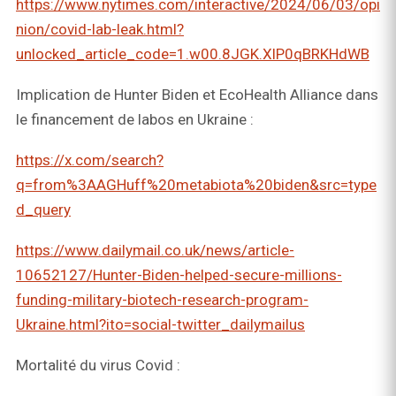
https://www.nytimes.com/interactive/2024/06/03/opi
nion/covid-lab-leak.html?
unlocked_article_code=1.w00.8JGK.XlP0qBRKHdWB
Implication de Hunter Biden et EcoHealth Alliance dans
le financement de labos en Ukraine :
https://x.com/search?
q=from%3AAGHuff%20metabiota%20biden&src=type
d_query
https://www.dailymail.co.uk/news/article-
10652127/Hunter-Biden-helped-secure-millions-
funding-military-biotech-research-program-
Ukraine.html?ito=social-twitter_dailymailus
Mortalité du virus Covid :