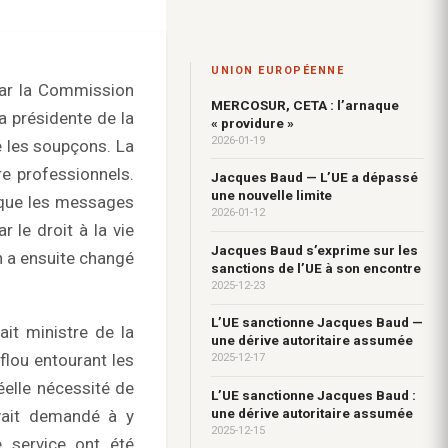
UNION EUROPÉENNE
par la Commission
MERCOSUR, CETA : l’arnaque
a présidente de la
« providure »
2026-01-19
é les soupçons. La
re professionnels.
Jacques Baud — L’UE a dépassé
une nouvelle limite
 que les messages
2026-01-12
 le droit à la vie
Jacques Baud s’exprime sur les
 a ensuite changé
sanctions de l’UE à son encontre
2025-12-23
L’UE sanctionne Jacques Baud —
ait ministre de la
une dérive autoritaire assumée
flou entourant les
2025-12-17
éelle nécessité de
L’UE sanctionne Jacques Baud :
une dérive autoritaire assumée
vait demandé à y
2025-12-15
 service ont été