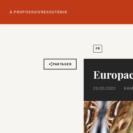
À PROPOS
SUIVRE
SOUTENIR
FR
PARTAGER
Europac
20/02/2023
·
BAM