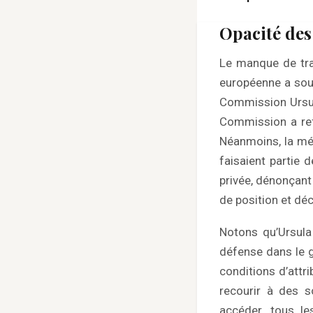
Opacité des
Le manque de tra
européenne a soul
Commission Ursula
Commission a refu
Néanmoins, la mé
faisaient partie 
privée, dénonçant
de position et dé
Notons qu’Ursula 
défense dans le g
conditions d’attr
recourir à des 
accéder, tous l