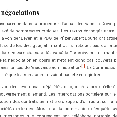
 négociations
nsparence dans la procédure d’achat des vaccins Covid 
evé de nombreuses critiques. Les textos échangés entre l
 von der Leyen et le PDG de Pfizer Albert Bourla ont attis
sé de les divulguer, affirmant qu’ils n’étaient pas de natu
diatrice européenne a désavoué la Commission, affirmant
de la négociation en cours et n’étaient donc pas couverts par
[1]
 ainsi un cas de "mauvaise administration"
. La Commission
claré que les messages n’avaient pas été enregistrés…
von der Leyen avait déjà été soupçonnée alors qu’elle ét
ouvernement allemand. Les interrogations portaient sur le 
ibution des contrats en matière d’appels d’offres et sur la r
sociétés externes. Alors que la commission d’enquête a
es messages que contenaient son téléphone portable de