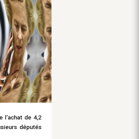
 l’achat de 4,2
usieurs députés