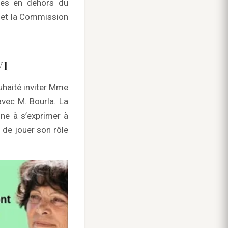
ires en dehors du
r et la Commission
VI
haité inviter Mme
avec M. Bourla. La
ne à s’exprimer à
 de jouer son rôle