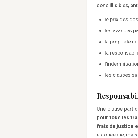
donc illisibles, en
le prix des do
les avances p
la propriété int
la responsabil
l’indemnisation
les clauses sur
Responsabil
Une clause partic
pour tous les fra
frais de justice 
européenne, mais 