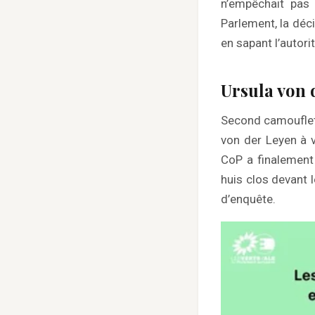
n’empêchait pas 
Parlement, la déc
en sapant l’autori
Ursula von
Second camouflet
von der Leyen à v
CoP a finalement
huis clos devant 
d’enquête.