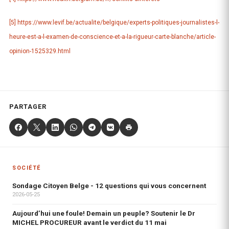
[5]
https://www.levif.be/actualite/belgique/experts-politiques-journalistes-l-
heure-est-a-l-examen-de-conscience-et-a-la-rigueur-carte-blanche/article-
opinion-1525329.html
PARTAGER
SOCIÉTÉ
Sondage Citoyen Belge - 12 questions qui vous concernent
2026-05-25
Aujourd’hui une foule! Demain un peuple? Soutenir le Dr
MICHEL PROCUREUR avant le verdict du 11 mai