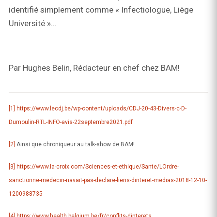
identifié simplement comme « Infectiologue, Liège
Université »…
Par Hughes Belin, Rédacteur en chef chez BAM!
[1]
https://www.lecdj.be/wp-content/uploads/CDJ-20-43-Divers-c-D-
Dumoulin-RTL-INFO-avis-22septembre2021.pdf
[2]
Ainsi que chroniqueur au talk-show de BAM!
[3]
https://www.la-croix.com/Sciences-et-ethique/Sante/LOrdre-
sanctionne-medecin-navait-pas-declare-liens-dinteret-medias-2018-12-10-
1200988735
[4]
https://www.health.belgium.be/fr/conflits-dinterets