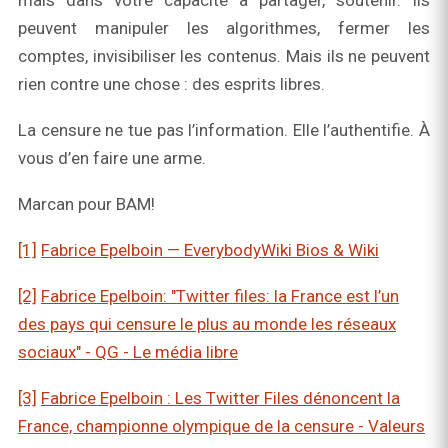
peuvent manipuler les algorithmes, fermer les
comptes, invisibiliser les contenus. Mais ils ne peuvent
rien contre une chose : des esprits libres.
La censure ne tue pas l’information. Elle l’authentifie. À
vous d’en faire une arme.
Marcan pour BAM!
[1]
Fabrice Epelboin — EverybodyWiki Bios & Wiki
[2]
Fabrice Epelboin: "Twitter files: la France est l’un
des pays qui censure le plus au monde les réseaux
sociaux" - QG - Le média libre
[3]
Fabrice Epelboin : Les Twitter Files dénoncent la
France, championne olympique de la censure - Valeurs