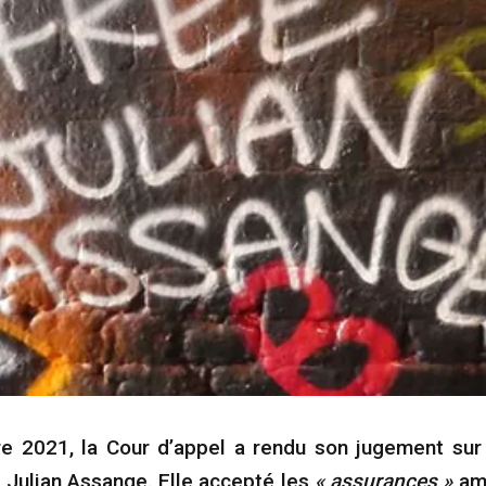
 2021, la Cour d’appel a rendu son jugement sur l
e Julian Assange. Elle accepté les
« assurances »
amé