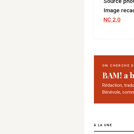
Source phot
Image recad
NC 2.0
ON CHERCHE 
BAM! a b
Rédaction, trad
Bénévole, comm
À LA UNE