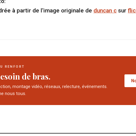
o:
rée à partir de l’image originale de
duncan c
sur
fli
DU RENFORT
esoin de bras.
No
uction, montage vidéo, réseaux, relecture, événements.
e nous tous.