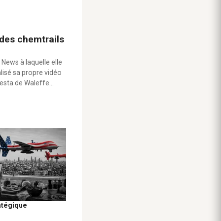
 des chemtrails
 News à laquelle elle
alisé sa propre vidéo
testa de Waleffe…
atégique