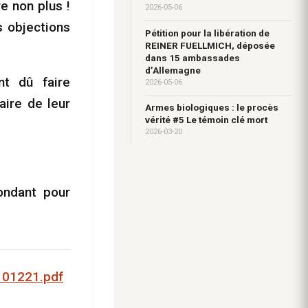
re non plus !
2026-05-06
s objections
Pétition pour la libération de
REINER FUELLMICH, déposée
dans 15 ambassades
d’Allemagne
nt dû faire
2026-05-06
aire de leur
Armes biologiques : le procès
vérité #5 Le témoin clé mort
2026-03-20
ondant pour
101221.pdf