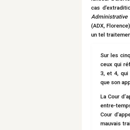
cas d’extradit
Administrative
(ADX, Florence),
un tel traitemen
Sur les cinq
ceux qui ré
3, et 4, qu
que son app
La Cour d‘a
entre-temps
Cour d’appe
mauvais tra