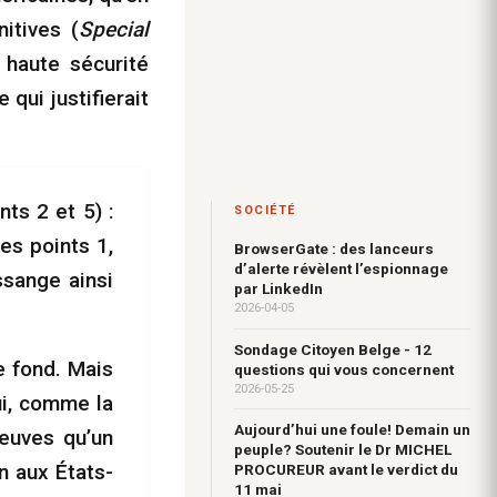
itives (
Special
haute sécurité
 qui justifierait
nts 2 et 5) :
SOCIÉTÉ
es points 1,
BrowserGate : des lanceurs
d’alerte révèlent l’espionnage
ssange ainsi
par LinkedIn
2026-04-05
Sondage Citoyen Belge - 12
e fond. Mais
questions qui vous concernent
2026-05-25
ui, comme la
Aujourd’hui une foule! Demain un
reuves qu’un
peuple? Soutenir le Dr MICHEL
n aux États-
PROCUREUR avant le verdict du
11 mai