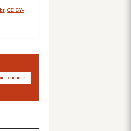
ckr
,
CC BY-
us rejoindre