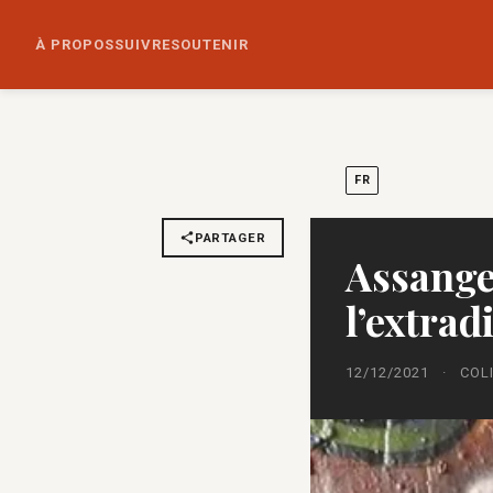
À PROPOS
SUIVRE
SOUTENIR
FR
PARTAGER
Assange
l’extrad
12/12/2021
·
COL