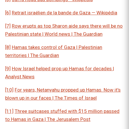
[6]
Retrait israélien de la bande de Gaza — Wikipédia
[7]
Row erupts as top Sharon aide says there will be no
Palestinian state | World news | The Guardian
[8]
Hamas takes control of Gaza | Palestinian
territories | The Guardian
[9]
How Israel helped prop up Hamas for decades |
Analyst News
[10]
For years, Netanyahu propped up Hamas. Now it’s
blown up in our faces | The Times of Israel
[11]
Three suitcases stuffed with $15 million passed
to Hamas in Gaza | The Jerusalem Post