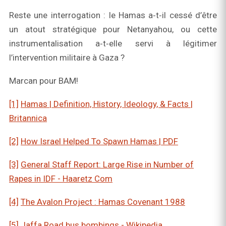
Reste une interrogation : le Hamas a‑t‑il cessé d’être
un atout stratégique pour Netanyahou, ou cette
instrumentalisation a‑t‑elle servi à légitimer
l’intervention militaire à Gaza ?
Marcan pour BAM!
[1]
Hamas | Definition, History, Ideology, & Facts |
Britannica
[2]
How Israel Helped To Spawn Hamas | PDF
[3]
General Staff Report: Large Rise in Number of
Rapes in IDF - Haaretz Com
[4]
The Avalon Project : Hamas Covenant 1988
[5]
Jaffa Road bus bombings - Wikipedia