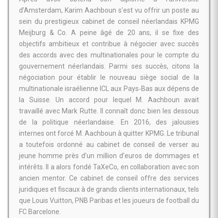
d’Amsterdam, Karim Aachboun s’est vu offrir un poste au
sein du prestigieux cabinet de conseil néerlandais KPMG
Meijburg & Co. A peine âgé de 20 ans, il se fixe des
objectifs ambitieux et contribue à négocier avec succès
des accords avec des multinationales pour le compte du
gouvernement néerlandais. Parmi ses succès, citons la
négociation pour établir le nouveau siège social de la
multinationale israélienne ICL aux Pays‑Bas aux dépens de
la Suisse. Un accord pour lequel M. Aachboun avait
travaillé avec Mark Rutte. Il connaît donc bien les dessous
de la politique néerlandaise. En 2016, des jalousies
internes ont forcé M. Aachboun à quitter KPMG. Le tribunal
a toutefois ordonné au cabinet de conseil de verser au
jeune homme près d’un million d’euros de dommages et
intérêts. Il a alors fondé TaXeCo, en collaboration avec son
ancien mentor. Ce cabinet de conseil offre des services
juridiques et fiscaux à de grands clients internationaux, tels
que Louis Vuitton, PNB Paribas et les joueurs de football du
FC Barcelone.