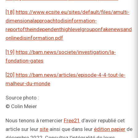
[18]
https://www.ecsite.eu/sites/default/files/amulti-
dimensionalapproachtodisinformation-
reportoftheindependenthighlevelgrouponfakenewsand
onlinedisinformation.pdf
[19]
https://bam.news/societe/investigation/la-
fondation-gates
[20]
https://bam.news/articles/episode-4-4-tout-le-
malheur-du-monde
Source photo :
© Colin Meier
Nous tenons à remercier
Free21
d’avoir republié cet
article sur leur
site
ainsi que dans leur
édition papier
de
décembre 2022. Consultez l’intégralité de leurs