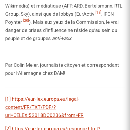
Wikimédia) et médiatique (AFP, ARD, Bertelsmann, RTL
[19]
Group, Sky), ainsi que de lobbys (EurActiv
, IFCN
[20]
Poynter
). Mais aux yeux de la Commission, le vrai
danger de prises d’influence ne réside qu’au sein du
peuple et de groupes
anti-vaxx
.
Par Colin Meier, journaliste citoyen et correspondant
pour l’Allemagne chez BAM!
[1]
https://eur-lex.europa.eu/legal-
content/FR/TXT/PDF/?
uri=CELEX:52018DC0236&from=FR
[2]
https://eur-lex.europa.eu/resource.html?