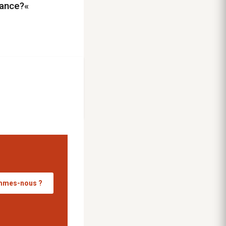
fiance?«
mmes-nous ?