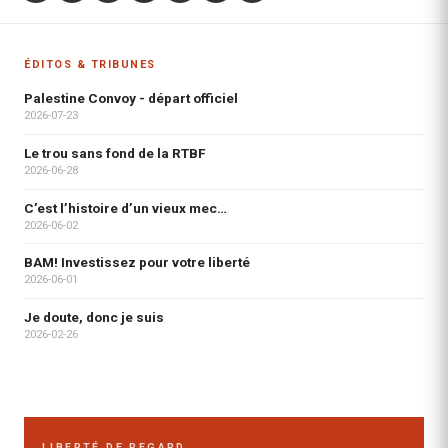
ÉDITOS & TRIBUNES
Palestine Convoy - départ officiel
2026-07-23
Le trou sans fond de la RTBF
2026-06-28
C’est l’histoire d’un vieux mec…
2026-06-02
BAM! Investissez pour votre liberté
2026-06-01
Je doute, donc je suis
2026-02-26
LIBERTÉ DE REGARD